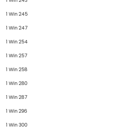
1 Win 243
1 Win 245
1 Win 247
1 Win 254
1 Win 257
1 Win 258
1 Win 280
1 Win 287
1 Win 296
1 Win 300