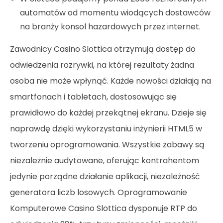
automatów od momentu wiodących dostawców
na branży konsol hazardowych przez internet.
Zawodnicy Casino Slottica otrzymują dostęp do
odwiedzenia rozrywki, na której rezultaty żadna
osoba nie może wpłynąć. Każde nowości działają na
smartfonach i tabletach, dostosowując się
prawidłowo do każdej przekątnej ekranu. Dzieje się
naprawdę dzięki wykorzystaniu inżynierii HTML5 w
tworzeniu oprogramowania. Wszystkie zabawy są
niezależnie audytowane, oferując kontrahentom
jedynie porządne działanie aplikacji, niezależność
generatora liczb losowych. Oprogramowanie
Komputerowe Casino Slottica dysponuje RTP do