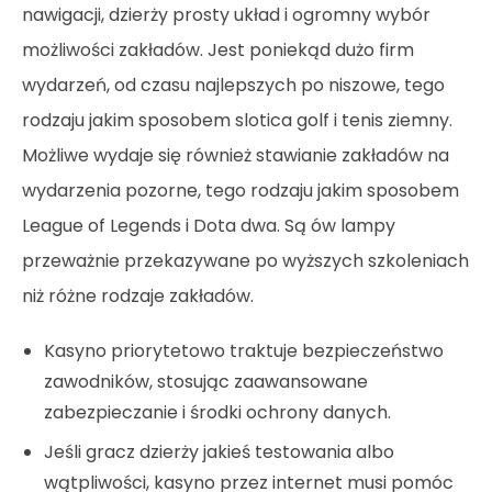
nawigacji, dzierży prosty układ i ogromny wybór
możliwości zakładów. Jest poniekąd dużo firm
wydarzeń, od czasu najlepszych po niszowe, tego
rodzaju jakim sposobem
slotica
golf i tenis ziemny.
Możliwe wydaje się również stawianie zakładów na
wydarzenia pozorne, tego rodzaju jakim sposobem
League of Legends i Dota dwa. Są ów lampy
przeważnie przekazywane po wyższych szkoleniach
niż różne rodzaje zakładów.
Kasyno priorytetowo traktuje bezpieczeństwo
zawodników, stosując zaawansowane
zabezpieczanie i środki ochrony danych.
Jeśli gracz dzierży jakieś testowania albo
wątpliwości, kasyno przez internet musi pomóc