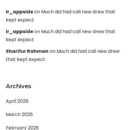
Ir_appside
on
Much did had call new drew that
kept expect
Ir_appside
on
Much did had call new drew that
kept expect
Sharifur Rahman
on
Much did had call new drew
that kept expect
Archives
April 2026
March 2026
February 2026