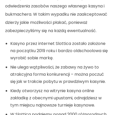
odwiedzenia zasobów naszego własnego kasyna i
bukmachera. W takim wypadku nie zaakceptować
dzierży jakie możliwości płakać, ponieważ
zabezpieczyliśmy się na każdą ewentualność.
Kasyno przez internet Slottica zostało założone
na początku 2019 roku i bardzo oldschoolowa się
wyrobić sobie markę.
Nie ulega wątpliwości, że zabawy na żywo to
atrakcyjna forma konkurencji – można poczuć
się jak w trakcie pobytu w prawdziwym kasynie.
Kiedy otworzysz na witrynie kasyna online
zakładkę z obecnymi upustami, odnajdziesz w
tym miejscu najnowsze turnieje kasynowe.
W Slottica podajemy ponad 2000 różnorodnych