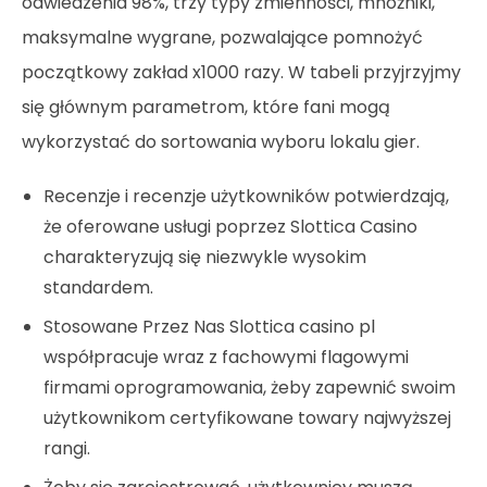
odwiedzenia 98%, trzy typy zmienności, mnożniki,
maksymalne wygrane, pozwalające pomnożyć
początkowy zakład x1000 razy. W tabeli przyjrzyjmy
się głównym parametrom, które fani mogą
wykorzystać do sortowania wyboru lokalu gier.
Recenzje i recenzje użytkowników potwierdzają,
że oferowane usługi poprzez Slottica Casino
charakteryzują się niezwykle wysokim
standardem.
Stosowane Przez Nas Slottica casino pl
współpracuje wraz z fachowymi flagowymi
firmami oprogramowania, żeby zapewnić swoim
użytkownikom certyfikowane towary najwyższej
rangi.