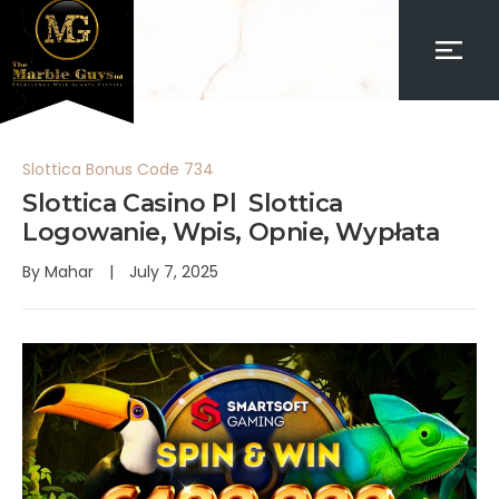
Slottica Bonus Code 734
Slottica Casino Pl ️ Slottica
Logowanie, Wpis, Opnie, Wypłata
By
Mahar
July 7, 2025