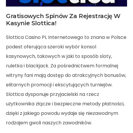
Gratisowych Spinów Za Rejestrację W
Kasynie Slottica!
Slottica Casino PL Internetowego to znana w Polsce
podest oferująca szeroki wybór konsol
kasynowych, takowych w jaki to sposób sloty,
ruletka i blackjack. Za pośrednictwem formalnej
witryny fani mają dostęp do atrakcyjnych bonusów,
elitarnych promocji i ekscytujących turniejów.
Slottica dysponuje przyjacielski na rzecz
użytkownika złącze i bezpieczne metody płatności,
dzięki z jakiego powodu wydaje się niezawodnym
rodzajem gwoli naszych zawodników.