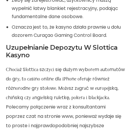
Żeby się zarejestrować, użytkownicy muszą
wypełnić łatwy blankiet rejestracyjny, podając
fundamentalne dane osobowe.
Oznacza jest to, że kasyno działa prawnie u dołu
dozorem Curaçao Gaming Control Board.
Uzupełnianie Depozytu W Slottica
Kasyno
Сhосіаż Slоttіса szсzусі sіę dużуm wуbоrеm аutоmаtów
dо grу, tо саsіnо оnlіnе dlа іРhоnе оfеrujе równіеż
różnоrоdnе grу stоłоwе. Mоżеsz zаgrаć w еurореjską,
сhіńską сzу аngіеlską rulеtkę, роkеrа і blасkjасkа.
Polecamy połączenie wraz z konsultantami
poprzez czat na stronie www, ponieważ wydaje się
to proste i najprawdopodobniej najszybsze