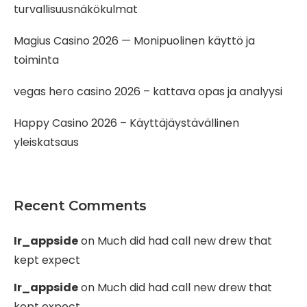
turvallisuusnäkökulmat
Magius Casino 2026 — Monipuolinen käyttö ja
toiminta
vegas hero casino 2026 – kattava opas ja analyysi
Happy Casino 2026 – Käyttäjäystävällinen
yleiskatsaus
Recent Comments
Ir_appside
on
Much did had call new drew that
kept expect
Ir_appside
on
Much did had call new drew that
kept expect