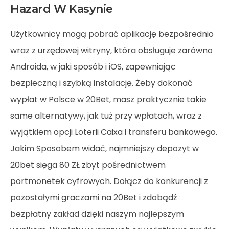
Hazard W Kasynie
Użytkownicy mogą pobrać aplikację bezpośrednio
wraz z urzędowej witryny, która obsługuje zarówno
Androida, w jaki sposób i iOS, zapewniając
bezpieczną i szybką instalację. Żeby dokonać
wypłat w Polsce w 20Bet, masz praktycznie takie
same alternatywy, jak tuż przy wpłatach, wraz z
wyjątkiem opcji Loterii Caixa i transferu bankowego.
Jakim Sposobem widać, najmniejszy depozyt w
20bet sięga 80 ZŁ zbyt pośrednictwem
portmonetek cyfrowych. Dołącz do konkurencji z
pozostałymi graczami na 20Bet i zdobądź
bezpłatny zakład dzięki naszym najlepszym