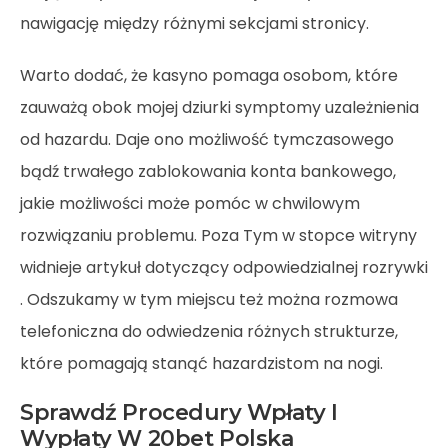
nawigację między różnymi sekcjami stronicy.
Warto dodać, że kasyno pomaga osobom, które
zauważą obok mojej dziurki symptomy uzależnienia
od hazardu. Daje ono możliwość tymczasowego
bądź trwałego zablokowania konta bankowego,
jakie możliwości może pomóc w chwilowym
rozwiązaniu problemu. Poza Tym w stopce witryny
widnieje artykuł dotyczący odpowiedzialnej rozrywki
. Odszukamy w tym miejscu też można rozmowa
telefoniczna do odwiedzenia różnych strukturze,
które pomagają stanąć hazardzistom na nogi.
Sprawdź Procedury Wpłaty I
Wypłaty W 20bet Polska