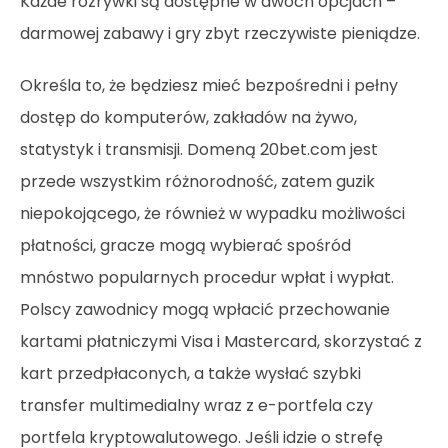
Każde rozrywki są dostępne w dwóch opcjach –
darmowej zabawy i gry zbyt rzeczywiste pieniądze.
Określa to, że będziesz mieć bezpośredni i pełny
dostęp do komputerów, zakładów na żywo,
statystyk i transmisji. Domeną 20bet.com jest
przede wszystkim różnorodność, zatem guzik
niepokojącego, że również w wypadku możliwości
płatności, gracze mogą wybierać spośród
mnóstwo popularnych procedur wpłat i wypłat.
Polscy zawodnicy mogą wpłacić przechowanie
kartami płatniczymi Visa i Mastercard, skorzystać z
kart przedpłaconych, a także wysłać szybki
transfer multimedialny wraz z e-portfela czy
portfela kryptowalutowego. Jeśli idzie o strefę