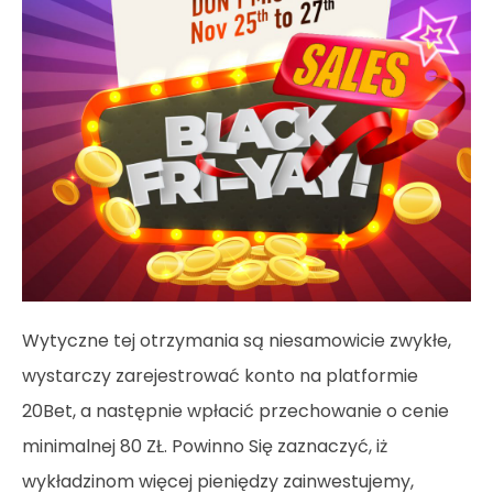
Wytyczne tej otrzymania są niesamowicie zwykłe,
wystarczy zarejestrować konto na platformie
20Bet, a następnie wpłacić przechowanie o cenie
minimalnej 80 ZŁ. Powinno Się zaznaczyć, iż
wykładzinom więcej pieniędzy zainwestujemy,