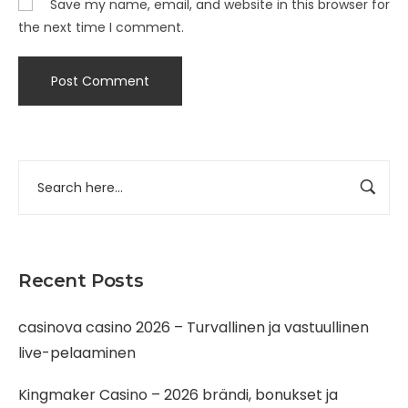
Save my name, email, and website in this browser for
the next time I comment.
Recent Posts
casinova casino 2026 – Turvallinen ja vastuullinen
live-pelaaminen
Kingmaker Casino – 2026 brändi, bonukset ja