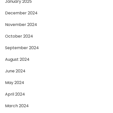
January 2025
December 2024
November 2024
October 2024
September 2024
August 2024
June 2024
May 2024
April 2024
March 2024