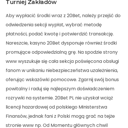
Turniej Zakładów
Aby wypłacić środki wraz z 20Bet, należy przejść do
odwiedzenia sekcji wypłat, wybrać metodę
płatności, podać kwotę i potwierdzić transakcję.
Nareszcie, kasyno 20Bet dysponuje również środki
promujące odpowiedzialną grę. Na spodzie strony
www wyszukuje się cała sekcja poświęcona obsługi
fanom w unikaniu niebezpieczeństwa uzależnienia,
oferując wskazówki pomocowe. Zgarnij swój bonus
powitalny i raduj się najlepszym doświadczeniem
rozrywki na systemie. 20Bet PL nie uzyskał wciąż
licencji hazardowej od polskiego Ministerstwa
Finansów, jednak fani z Polski mogą grać na tejże
stronie www np. Od Momentu głównych chwil