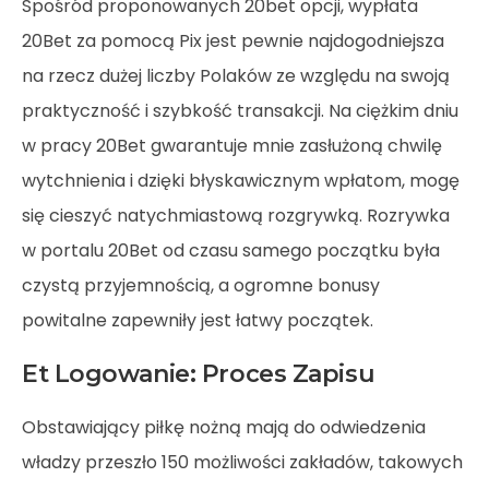
Spośród proponowanych
20bet
opcji, wypłata
20Bet za pomocą Pix jest pewnie najdogodniejsza
na rzecz dużej liczby Polaków ze względu na swoją
praktyczność i szybkość transakcji. Na ciężkim dniu
w pracy 20Bet gwarantuje mnie zasłużoną chwilę
wytchnienia i dzięki błyskawicznym wpłatom, mogę
się cieszyć natychmiastową rozgrywką. Rozrywka
w portalu 20Bet od czasu samego początku była
czystą przyjemnością, a ogromne bonusy
powitalne zapewniły jest łatwy początek.
Et Logowanie: Proces Zapisu
Obstawiający piłkę nożną mają do odwiedzenia
władzy przeszło 150 możliwości zakładów, takowych