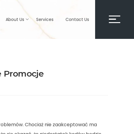
About Us
Services
Contact Us
e Promocje
 problemów. Chociaż nie zaakceptować ma