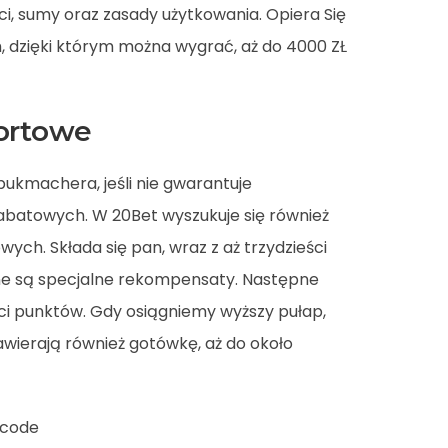
i, sumy oraz zasady użytkowania. Opiera Się
dzięki którym można wygrać, aż do 4000 ZŁ
ortowe
ukmachera, jeśli nie gwarantuje
abatowych. W 20Bet wyszukuje się również
ch. Składa się pan, wraz z aż trzydzieści
ane są specjalne rekompensaty. Następne
ci punktów. Gdy osiągniemy wyższy pułap,
wierają również gotówkę, aż do około