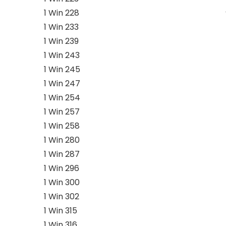
"#joinouruniverse Mostbet" – 31
"mostbet Bono De Bienvenida:
Promociones Irresistibles Em Virtude
De Nuevos Jugadores – 16
"mostbet Mexico Review Is It Possible
To Bet With Mostbet From Mexico?" –
459
1 Vin 810
1 Win 104
1 Win 108
1 Win 109
1 Win 110