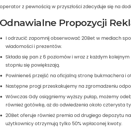
operator z pewnością w przyszłości zdecyduje się na dodat
Odnawialne Propozycji Rek
I odrzucić zapomnij obserwować 20Bet w mediach społ
wiadomości i prezentów.
Składa się pan z 6 poziomów i wraz z każdym kolejnym
stopniu się powiększają.
Powinieneś przejść na oficjalną stronę bukmachera i 
Następne progi przeskakujemy na zgromadzeniu odpowi
Wówczas Gdy osiągniemy wyższy pułap, możemy odebrać
również gotówkę, aż do odwiedzenia około czterysta ty
20Bet oferuje również premia od drugiego depozytu n
użytkownicy otrzymują tylko 50% wpłaconej kwoty.