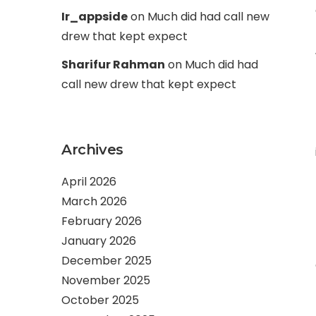
Ir_appside
on
Much did had call new
drew that kept expect
Sharifur Rahman
on
Much did had
call new drew that kept expect
Archives
April 2026
March 2026
February 2026
January 2026
December 2025