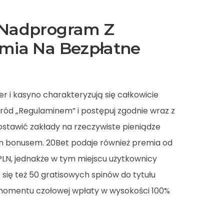
 Nadprogram Z
mia Na Bezpłatne
 i kasyno charakteryzują się całkowicie
ród „Regulaminem” i postępuj zgodnie wraz z
ostawić zakłady na rzeczywiste pieniądze
ym bonusem. 20Bet podaje również premia od
N, jednakże w tym miejscu użytkownicy
się też 50 gratisowych spinów do tytułu
d momentu czołowej wpłaty w wysokości 100%