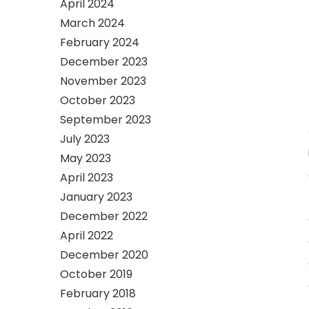
February 2025
January 2025
December 2024
November 2024
October 2024
September 2024
August 2024
June 2024
May 2024
April 2024