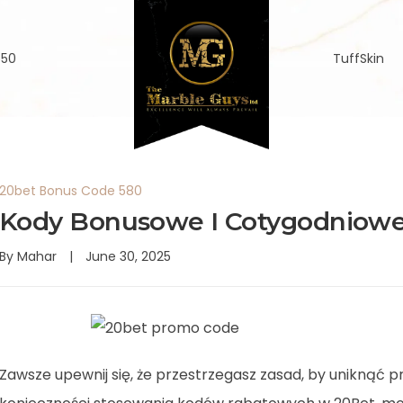
550
TuffSkin
20bet Bonus Code 580
Kody Bonusowe I Cotygodniow
By
Mahar
June 30, 2025
Zawsze upewnij się, że przestrzegasz zasad, by uniknąć