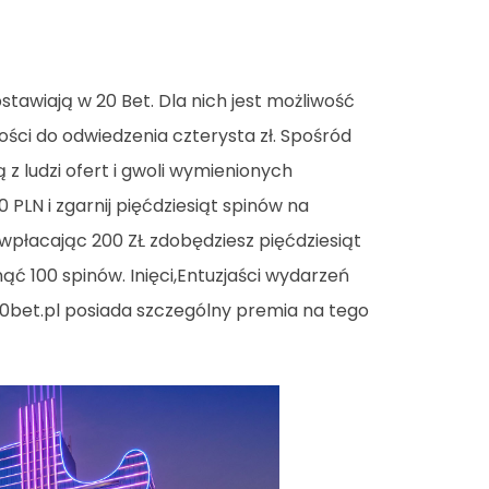
tawiają w 20 Bet. Dla nich jest możliwość
ci do odwiedzenia czterysta zł. Spośród
 z ludzi ofert i gwoli wymienionych
LN i zgarnij pięćdziesiąt spinów na
 wpłacając 200 ZŁ zdobędziesz pięćdziesiąt
ć 100 spinów. Inięci,Entuzjaści wydarzeń
bet.pl posiada szczególny premia na tego