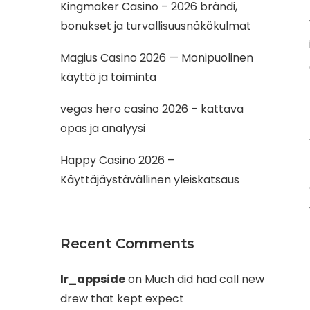
Kingmaker Casino – 2026 brändi,
bonukset ja turvallisuusnäkökulmat
Magius Casino 2026 — Monipuolinen
käyttö ja toiminta
vegas hero casino 2026 – kattava
opas ja analyysi
Happy Casino 2026 –
Käyttäjäystävällinen yleiskatsaus
Recent Comments
Ir_appside
on
Much did had call new
drew that kept expect