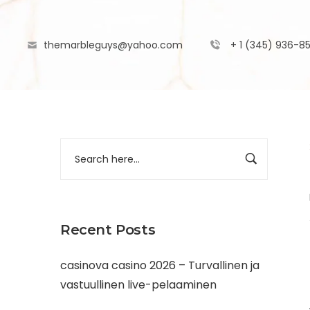
themarbleguys@yahoo.com
+ 1 (345) 936-8
Recent Posts
casinova casino 2026 – Turvallinen ja
vastuullinen live-pelaaminen