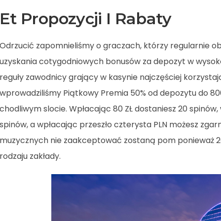
Et Propozycji I Rabaty
Odrzucić zapomnieliśmy o graczach, którzy regularnie obs
uzyskania cotygodniowych bonusów za depozyt w wysokoś
reguły zawodnicy grający w kasynie najczęściej korzystają
wprowadziliśmy Piątkowy Premia 50% od depozytu do 800 P
chodliwym slocie. Wpłacając 80 ZŁ dostaniesz 20 spinów,
spinów, a wpłacając przeszło czterysta PLN możesz zgarną
muzycznych nie zaakceptować zostaną pom ponieważ 20
rodzaju zakłady.