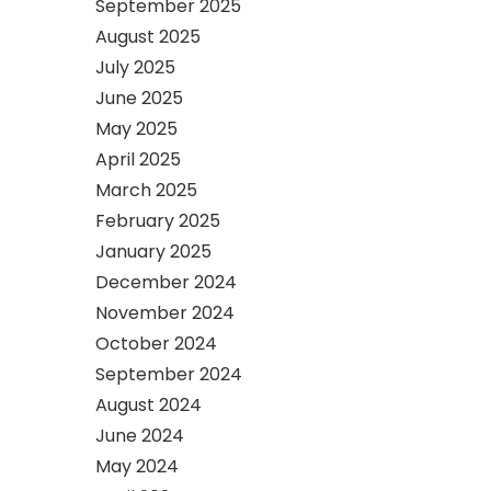
September 2025
August 2025
July 2025
June 2025
May 2025
April 2025
March 2025
February 2025
January 2025
December 2024
November 2024
October 2024
September 2024
August 2024
June 2024
May 2024