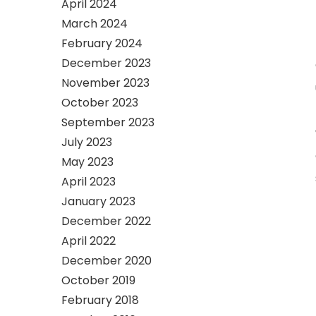
April 2024
March 2024
February 2024
December 2023
November 2023
October 2023
September 2023
July 2023
May 2023
April 2023
January 2023
December 2022
April 2022
December 2020
October 2019
February 2018