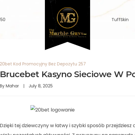
550
TuffSkin
20bet Kod Promocyjny Bez Depozytu 257
Brucebet Kasyno Sieciowe W Pol
By
Mahar
July 8, 2025
Dzięki tej dziewczyny w łatwy i szybki sposób przejdziesz