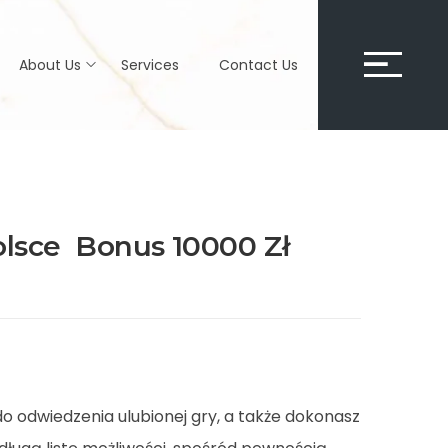
About Us
Services
Contact Us
sce ️ Bonus 10000 Zł
 do odwiedzenia ulubionej gry, a także dokonasz