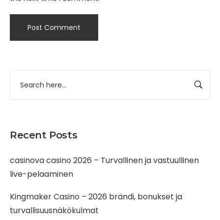
Recent Posts
casinova casino 2026 – Turvallinen ja vastuullinen
live-pelaaminen
Kingmaker Casino – 2026 brändi, bonukset ja
turvallisuusnäkökulmat