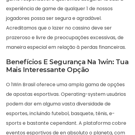
experiência de game de qualquer 1 de nossos
jogadores possa ser segura e agradável.
Acreditamos que o lazer no cassino deve ser
prazeroso e livre de preocupações excessivas, de
maneira especial em relação à perdas financeiras.
Benefícios E Segurança Na 1win: Tua
Mais Interessante Opção
O 1Win Brasil oferece uma ampla gama de opções
de apostas esportivas. Operating-system usuários
podem dar em alguma vasta diversidade de
esportes, incluindo futebol, basquete, tênis, e-
sports e bastante cependant. A plataforma cobre
eventos esportivos de en absoluto o planeta, com