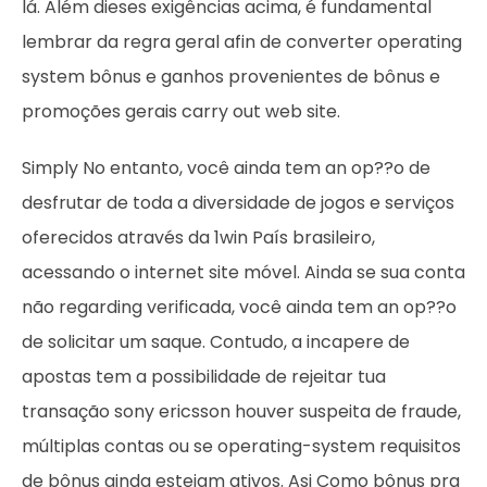
lá. Além dieses exigências acima, é fundamental
lembrar da regra geral afin de converter operating
system bônus e ganhos provenientes de bônus e
promoções gerais carry out web site.
Simply No entanto, você ainda tem an op??o de
desfrutar de toda a diversidade de jogos e serviços
oferecidos através da 1win País brasileiro,
acessando o internet site móvel. Ainda se sua conta
não regarding verificada, você ainda tem an op??o
de solicitar um saque. Contudo, a incapere de
apostas tem a possibilidade de rejeitar tua
transação sony ericsson houver suspeita de fraude,
múltiplas contas ou se operating-system requisitos
de bônus ainda estejam ativos. Asi Como bônus pra