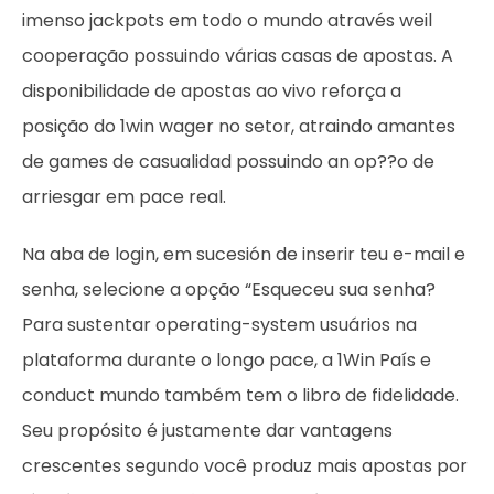
imenso jackpots em todo o mundo através weil
cooperação possuindo várias casas de apostas. A
disponibilidade de apostas ao vivo reforça a
posição do 1win wager no setor, atraindo amantes
de games de casualidad possuindo an op??o de
arriesgar em pace real.
Na aba de login, em sucesión de inserir teu e-mail e
senha, selecione a opção “Esqueceu sua senha?
Para sustentar operating-system usuários na
plataforma durante o longo pace, a 1Win País e
conduct mundo também tem o libro de fidelidade.
Seu propósito é justamente dar vantagens
crescentes segundo você produz mais apostas por