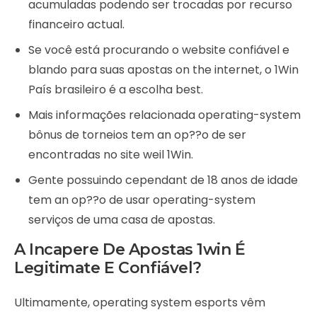
acumuladas podendo ser trocadas por recurso
financeiro actual.
Se você está procurando o website confiável e
blando para suas apostas on the internet, o 1Win
País brasileiro é a escolha best.
Mais informações relacionada operating-system
bônus de torneios tem an op??o de ser
encontradas no site weil 1Win.
Gente possuindo cependant de 18 anos de idade
tem an op??o de usar operating-system
serviços de uma casa de apostas.
A Incapere De Apostas 1win É
Legitimate E Confiável?
Ultimamente, operating system esports vêm