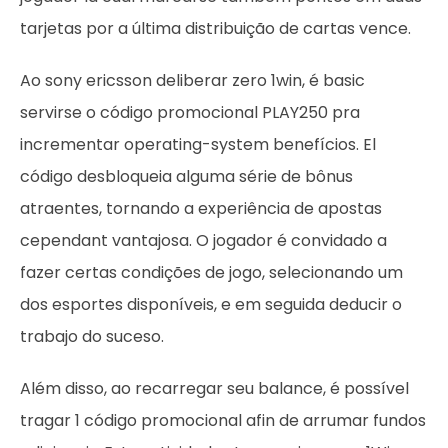
tarjetas por a última distribuição de cartas vence.
Ao sony ericsson deliberar zero 1win, é basic
servirse o código promocional PLAY250 pra
incrementar operating-system benefícios. El
código desbloqueia alguma série de bônus
atraentes, tornando a experiência de apostas
cependant vantajosa. O jogador é convidado a
fazer certas condições de jogo, selecionando um
dos esportes disponíveis, e em seguida deducir o
trabajo do suceso.
Além disso, ao recarregar seu balance, é possível
tragar 1 código promocional afin de arrumar fundos