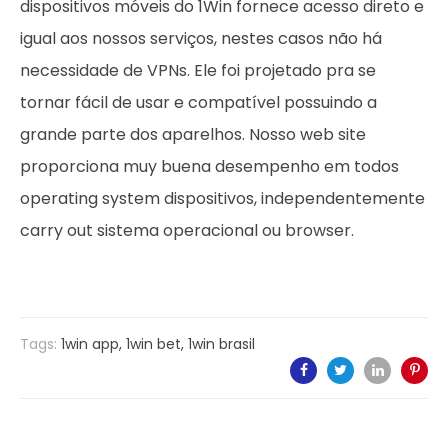
dispositivos móveis do 1Win fornece acesso direto e
igual aos nossos serviços, nestes casos não há
necessidade de VPNs. Ele foi projetado pra se
tornar fácil de usar e compatível possuindo a
grande parte dos aparelhos. Nosso web site
proporciona muy buena desempenho em todos
operating system dispositivos, independentemente
carry out sistema operacional ou browser.
Tags:
1win app
,
1win bet
,
1win brasil