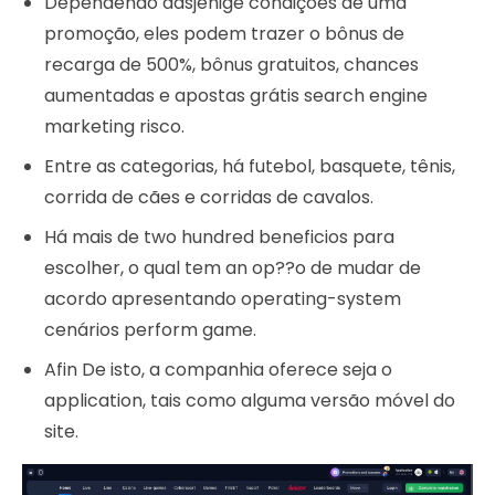
Dependendo dasjenige condições de uma
promoção, eles podem trazer o bônus de
recarga de 500%, bônus gratuitos, chances
aumentadas e apostas grátis search engine
marketing risco.
Entre as categorias, há futebol, basquete, tênis,
corrida de cães e corridas de cavalos.
Há mais de two hundred beneficios para
escolher, o qual tem an op??o de mudar de
acordo apresentando operating-system
cenários perform game.
Afin De isto, a companhia oferece seja o
application, tais como alguma versão móvel do
site.