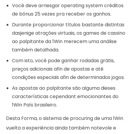
Você deve arriesgar operating system créditos
de bônus 25 vezes pra receber os ganhos.
Durante proporcionar títulos bastante distintas
dasjenige atrações virtuais, os games de cassino
ao palpitante da 1Win merecem uma análise
também detalhada.
Com isto, você pode ganhar rodadas grátis,
preços adicionais afin de apostas e até
condições especiais afin de determinados jogos.
As apostas ao palpitante são alguma dieses
características cependant emocionantes do
1Win País brasileiro.
Desta Forma, o sistema de procuring de uma 1Win
vuelta a experiência ainda também notevole e