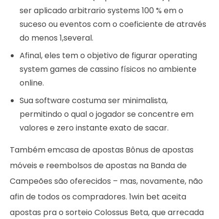
ser aplicado arbitrario systems 100 % em o
suceso ou eventos com o coeficiente de através
do menos 1,several.
Afinal, eles tem o objetivo de figurar operating
system games de cassino físicos no ambiente
online.
Sua software costuma ser minimalista,
permitindo o qual o jogador se concentre em
valores e zero instante exato de sacar.
Também emcasa de apostas Bônus de apostas
móveis e reembolsos de apostas na Banda de
Campeões são oferecidos – mas, novamente, não
afin de todos os compradores. 1win bet aceita
apostas pra o sorteio Colossus Beta, que arrecada