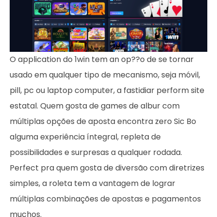
O application do 1win tem an op??o de se tornar
usado em qualquer tipo de mecanismo, seja móvil,
pill, pc ou laptop computer, a fastidiar perform site
estatal. Quem gosta de games de albur com
múltiplas opções de aposta encontra zero Sic Bo
alguma experiência íntegral, repleta de
possibilidades e surpresas a qualquer rodada.
Perfect pra quem gosta de diversão com diretrizes
simples, a roleta tem a vantagem de lograr
múltiplas combinações de apostas e pagamentos
muchos.