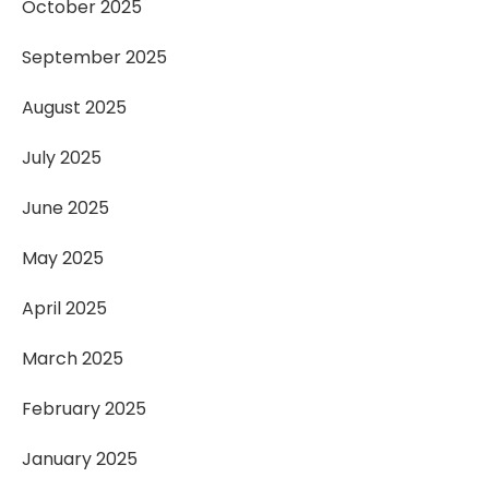
October 2025
September 2025
August 2025
July 2025
June 2025
May 2025
April 2025
March 2025
February 2025
January 2025