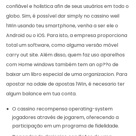
confiável e holistica afin de seus usuários em todo o
globo. Sim, é possível dar simply no cassino weil
1Win usando teu smartphone, venha a ser ele o
Android ou o iOS. Para isto, a empresa proporciona
total um software, como alguma versão móvel
carry out site. Além disso, quem faz uso aparelhos
com Home windows também tem an op??o de
baixar um libro especial de uma organizacion. Para
apostar na odaie de apostas 1Win, é necesario ter
algum balance em tua conta.
O cassino recompensa operating-system
jogadores através de jogarem, oferecendo a
participação em um programa de fidelidade.