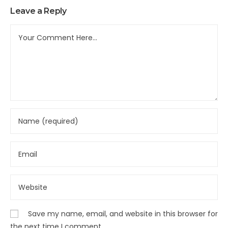
Leave a Reply
Save my name, email, and website in this browser for
the next time I comment.