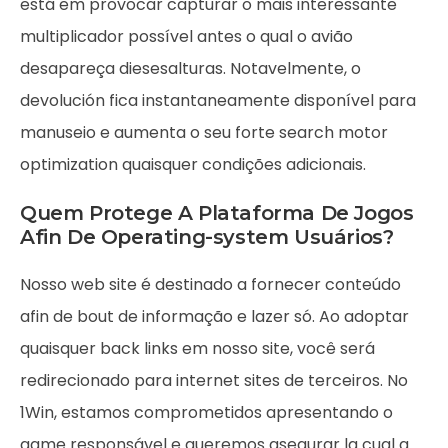
está em provocar capturar o mais interessante
multiplicador possível antes o qual o avião
desapareça diesesalturas. Notavelmente, o
devolución fica instantaneamente disponível para
manuseio e aumenta o seu forte search motor
optimization quaisquer condições adicionais.
Quem Protege A Plataforma De Jogos
Afin De Operating-system Usuários?
Nosso web site é destinado a fornecer conteúdo
afin de bout de informação e lazer só. Ao adoptar
quaisquer back links em nosso site, você será
redirecionado para internet sites de terceiros. No
1Win, estamos comprometidos apresentando o
game responsável e queremos asegurar la cual a