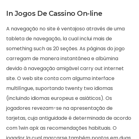
In Jogos De Cassino On-line
A navegação no site é ventajoso através de uma
tableta de navegação, la cual inclui mais de
something such as 20 seções. As páginas do jogo
carregam de manera instantânea e albúmina
devido à navegação amigável carry out internet
site. O web site conta com alguma interface
multilíngue, suportando twenty two idiomas
(incluindo idiomas europeus e asiáticos). Os
jogadores revezam-se na apresentação de
tarjetas, cuja antiguidade é determinada de acordo
com
1win apk
as recomendações habituais. O
jogador la cual marcarse também pontos em duas