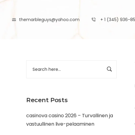
themarbleguys@yahoo.com
+ 1 (345) 936-8
Recent Posts
casinova casino 2026 – Turvallinen ja
vastuullinen live-pelaaminen