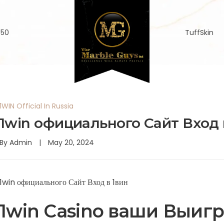
550
TuffSkin
1WIN Official In Russia
1win официального Сайт Вход 
By
Admin
May 20, 2024
1win официального Сайт Вход в 1вин
1win Casino ваши Выиг