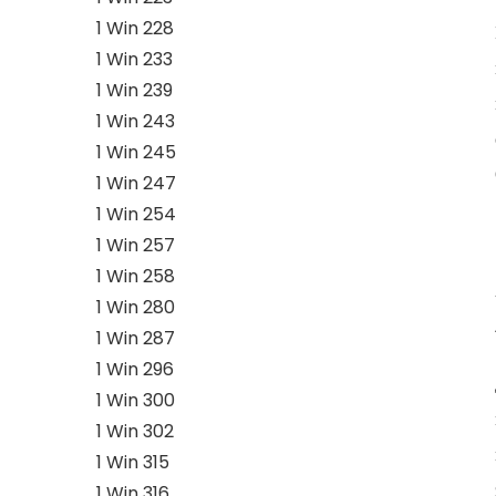
1 Win 228
1 Win 233
1 Win 239
1 Win 243
1 Win 245
1 Win 247
1 Win 254
1 Win 257
1 Win 258
1 Win 280
1 Win 287
1 Win 296
1 Win 300
1 Win 302
1 Win 315
1 Win 316