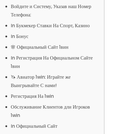
Войдите и Систему, Указав наш Номер
Телефона:
In Букмекер Ставки На Спорт, Казино
In Бонус
🌸 Официальный Сайт 1вин
In Регистрация На Официальном Сайте
1вин
🦄 Авиатор 1win: Играйте же
Выигрывайте С нами!
Регистрация На 1win
Обслуживание Клиентов дли Игроков
1win
In Официальный Сайт