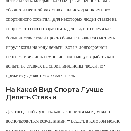
деятельность, которая включает размещение ставки,
обычно известной как ставка, на исход конкретного
спортивного события.. Для некоторых людей ставки на
спорт – это способ заработать деньги, в то время как
большинству людей просто больше нравится смотреть
игру,” “когда на кону деньги. Хотя в долгосрочной
перспективе лишь немногие люди могут зарабатывать
деньги на ставках на спорт, миллионы людей по-
прежнему делают это каждый год.
На Какой Вид Спорта Лучше
Делать Ставки
Для того, чтобы узнать, как закончился матч, можно
воспользоваться результатами – раздел, в котором можно
найти результаты завершившихся встреч на любые виды