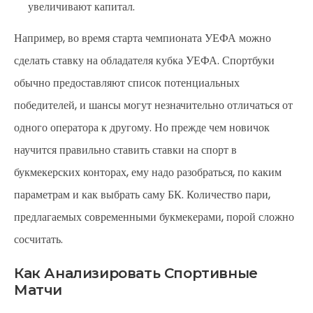
увеличивают капитал.
Например, во время старта чемпионата УЕФА можно
сделать ставку на обладателя кубка УЕФА. Спортбуки
обычно предоставляют список потенциальных
победителей, и шансы могут незначительно отличаться от
одного оператора к другому. Но прежде чем новичок
научится правильно ставить ставки на спорт в
букмекерских конторах, ему надо разобраться, по каким
параметрам и как выбрать саму БК. Количество пари,
предлагаемых современными букмекерами, порой сложно
сосчитать.
Как Анализировать Спортивные
Матчи