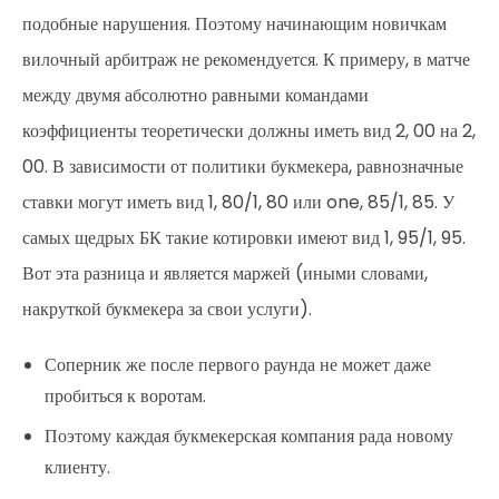
подобные нарушения. Поэтому начинающим новичкам
вилочный арбитраж не рекомендуется. К примеру, в матче
между двумя абсолютно равными командами
коэффициенты теоретически должны иметь вид 2, 00 на 2,
00. В зависимости от политики букмекера, равнозначные
ставки могут иметь вид 1, 80/1, 80 или one, 85/1, 85. У
самых щедрых БК такие котировки имеют вид 1, 95/1, 95.
Вот эта разница и является маржей (иными словами,
накруткой букмекера за свои услуги).
Соперник же после первого раунда не может даже
пробиться к воротам.
Поэтому каждая букмекерская компания рада новому
клиенту.