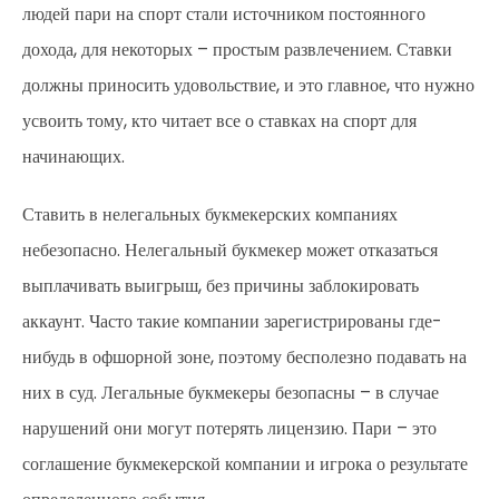
людей пари на спорт стали источником постоянного
дохода, для некоторых – простым развлечением. Ставки
должны приносить удовольствие, и это главное, что нужно
усвоить тому, кто читает все о ставках на спорт для
начинающих.
Ставить в нелегальных букмекерских компаниях
небезопасно. Нелегальный букмекер может отказаться
выплачивать выигрыш, без причины заблокировать
аккаунт. Часто такие компании зарегистрированы где-
нибудь в офшорной зоне, поэтому бесполезно подавать на
них в суд. Легальные букмекеры безопасны – в случае
нарушений они могут потерять лицензию. Пари – это
соглашение букмекерской компании и игрока о результате