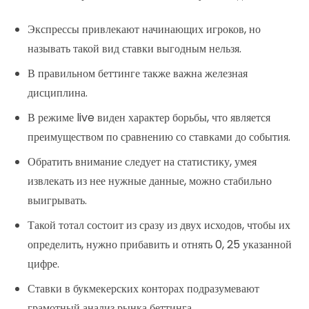
Экспрессы привлекают начинающих игроков, но
называть такой вид ставки выгодным нельзя.
В правильном беттинге также важна железная
дисциплина.
В режиме live виден характер борьбы, что является
преимуществом по сравнению со ставками до события.
Обратить внимание следует на статистику, умея
извлекать из нее нужные данные, можно стабильно
выигрывать.
Такой тотал состоит из сразу из двух исходов, чтобы их
определить, нужно прибавить и отнять 0, 25 указанной
цифре.
Ставки в букмекерских конторах подразумевают
грамотный анализ рынка беттинга.