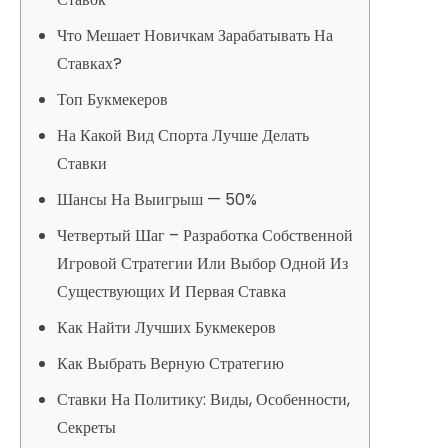
Что Мешает Новичкам Зарабатывать На
Ставках?
Топ Букмекеров
На Какой Вид Спорта Лучше Делать
Ставки
Шансы На Выигрыш — 50%
Четвертый Шаг – Разработка Собственной
Игровой Стратегии Или Выбор Одной Из
Существующих И Первая Ставка
Как Найти Лучших Букмекеров
Как Выбрать Верную Стратегию
Ставки На Политику: Виды, Особенности,
Секреты