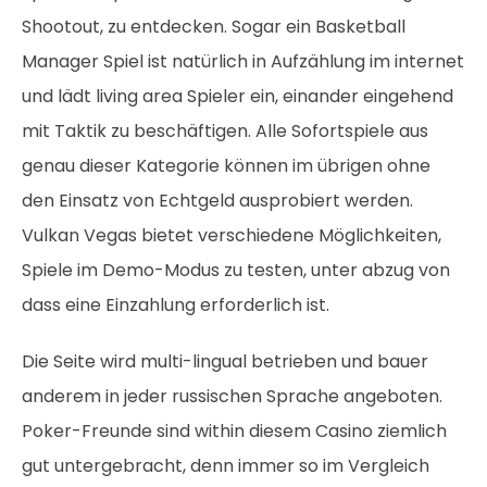
Shootout, zu entdecken. Sogar ein Basketball
Manager Spiel ist natürlich in Aufzählung im internet
und lädt living area Spieler ein, einander eingehend
mit Taktik zu beschäftigen. Alle Sofortspiele aus
genau dieser Kategorie können im übrigen ohne
den Einsatz von Echtgeld ausprobiert werden.
Vulkan Vegas bietet verschiedene Möglichkeiten,
Spiele im Demo-Modus zu testen, unter abzug von
dass eine Einzahlung erforderlich ist.
Die Seite wird multi-lingual betrieben und bauer
anderem in jeder russischen Sprache angeboten.
Poker-Freunde sind within diesem Casino ziemlich
gut untergebracht, denn immer so im Vergleich