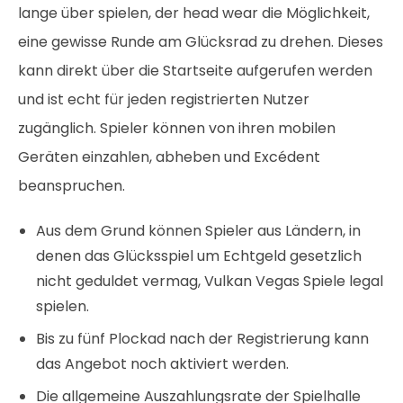
lange über spielen, der head wear die Möglichkeit,
eine gewisse Runde am Glücksrad zu drehen. Dieses
kann direkt über die Startseite aufgerufen werden
und ist echt für jeden registrierten Nutzer
zugänglich. Spieler können von ihren mobilen
Geräten einzahlen, abheben und Excédent
beanspruchen.
Aus dem Grund können Spieler aus Ländern, in
denen das Glücksspiel um Echtgeld gesetzlich
nicht geduldet vermag, Vulkan Vegas Spiele legal
spielen.
Bis zu fünf Plockad nach der Registrierung kann
das Angebot noch aktiviert werden.
Die allgemeine Auszahlungsrate der Spielhalle