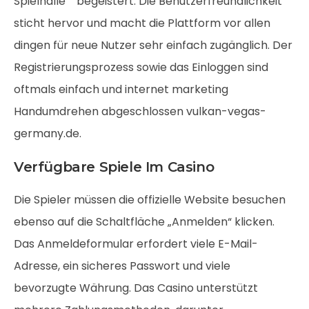
Spielhalle” “begeistert. Die Benutzerfreundlichkeit
sticht hervor und macht die Plattform vor allen
dingen für neue Nutzer sehr einfach zugänglich. Der
Registrierungsprozess sowie das Einloggen sind
oftmals einfach und internet marketing
Handumdrehen abgeschlossen
vulkan-vegas-
germany.de
.
Verfügbare Spiele Im Casino
Die Spieler müssen die offizielle Website besuchen
ebenso auf die Schaltfläche „Anmelden“ klicken.
Das Anmeldeformular erfordert viele E-Mail-
Adresse, ein sicheres Passwort und viele
bevorzugte Währung. Das Casino unterstützt