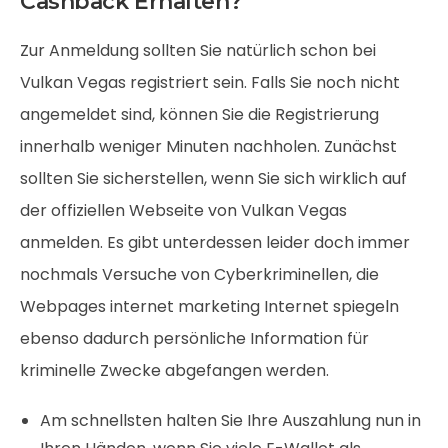
Cashback Erhalten?
Zur Anmeldung sollten Sie natürlich schon bei
Vulkan Vegas registriert sein. Falls Sie noch nicht
angemeldet sind, können Sie die Registrierung
innerhalb weniger Minuten nachholen. Zunächst
sollten Sie sicherstellen, wenn Sie sich wirklich auf
der offiziellen Webseite von Vulkan Vegas
anmelden. Es gibt unterdessen leider doch immer
nochmals Versuche von Cyberkriminellen, die
Webpages internet marketing Internet spiegeln
ebenso dadurch persönliche Information für
kriminelle Zwecke abgefangen werden.
Am schnellsten halten Sie Ihre Auszahlung nun in