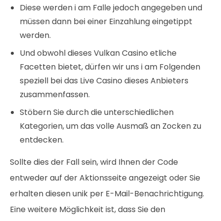
Diese werden i am Falle jedoch angegeben und
müssen dann bei einer Einzahlung eingetippt
werden.
Und obwohl dieses Vulkan Casino etliche
Facetten bietet, dürfen wir uns i am Folgenden
speziell bei das Live Casino dieses Anbieters
zusammenfassen.
Stöbern Sie durch die unterschiedlichen
Kategorien, um das volle Ausmaß an Zocken zu
entdecken.
Sollte dies der Fall sein, wird Ihnen der Code
entweder auf der Aktionsseite angezeigt oder Sie
erhalten diesen unik per E-Mail-Benachrichtigung.
Eine weitere Möglichkeit ist, dass Sie den