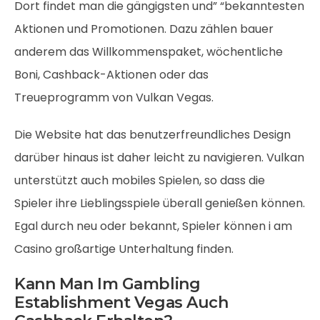
Dort findet man die gängigsten und” “bekanntesten
Aktionen und Promotionen. Dazu zählen bauer
anderem das Willkommenspaket, wöchentliche
Boni, Cashback-Aktionen oder das
Treueprogramm von Vulkan Vegas.
Die Website hat das benutzerfreundliches Design
darüber hinaus ist daher leicht zu navigieren. Vulkan
unterstützt auch mobiles Spielen, so dass die
Spieler ihre Lieblingsspiele überall genießen können.
Egal durch neu oder bekannt, Spieler können i am
Casino großartige Unterhaltung finden.
Kann Man Im Gambling
Establishment Vegas Auch