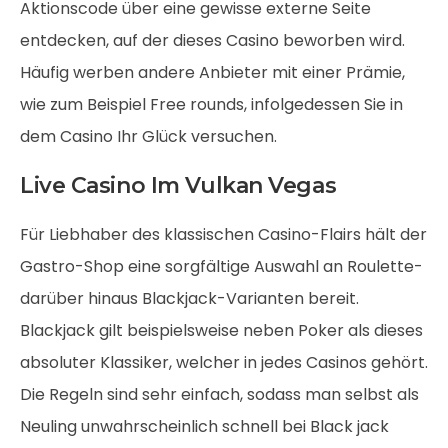
Aktionscode über eine gewisse externe Seite
entdecken, auf der dieses Casino beworben wird.
Häufig werben andere Anbieter mit einer Prämie,
wie zum Beispiel Free rounds, infolgedessen Sie in
dem Casino Ihr Glück versuchen.
Live Casino Im Vulkan Vegas
Für Liebhaber des klassischen Casino-Flairs hält der
Gastro-Shop eine sorgfältige Auswahl an Roulette-
darüber hinaus Blackjack-Varianten bereit.
Blackjack gilt beispielsweise neben Poker als dieses
absoluter Klassiker, welcher in jedes Casinos gehört.
Die Regeln sind sehr einfach, sodass man selbst als
Neuling unwahrscheinlich schnell bei Black jack