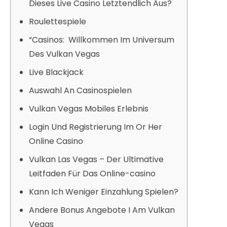
Dieses Live Casino Letztendlich Aus?
Roulettespiele
“Casinos: Willkommen Im Universum
Des Vulkan Vegas
Live Blackjack
Auswahl An Casinospielen
Vulkan Vegas Mobiles Erlebnis
Login Und Registrierung Im Or Her
Online Casino
Vulkan Las Vegas – Der Ultimative
Leitfaden Für Das Online-casino
Kann Ich Weniger Einzahlung Spielen?
Andere Bonus Angebote I Am Vulkan
Vegas