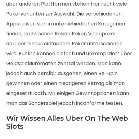
über anderen Plattformen stehen hier recht viele
Pokervarianten zur Auswahl. Die verschiedenen
Apps lassen sich in unterschiedlichen Kategorien
finden, da zwischen Reside Poker, Videopoker
darüber hinaus einfachem Poker unterschieden
wird. Punkte können einfach und unkompliziert über
Geldspielautomaten zentral werden. Man kann
jedoch auch percibir ausgehen, einen Re-Spin
gewinnen oder einen niedrigeren Betrag als man
eingesetzt loath. Mit einigen Gewinnoptionen kann
man das Sonderspiel jedoch inconforme testen.
Wir Wissen Alles Über On The Web
Slots