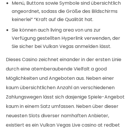
Menü, Buttons sowie Symbole sind übersichtlich
angeordnet, sodass die Größe des Bildschirms
keinerlei” “Kraft auf die Qualität hat.
Sie können auch living area von uns zur
Verfügung gestellten Hyperlink verwenden, der
Sie sicher bei Vulkan Vegas anmelden lässt.
Dieses Casino zeichnet einander in der ersten Linie
durch eine atemberaubende Vielfalt a good
Möglichkeiten und Angeboten aus. Neben einer
kaum übersichtlichen Anzahl an verschiedenen
Zahlungswegen lässt sich dasjenige Spiele-Angebot
kaum in einem Satz umfassen. Neben über dieser
neuesten Slots diverser namhaften Anbieter,
existiert es ein Vulkan Vegas Live casino at redbet