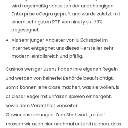
wird regelmäßig vonseiten der unabhängigen
Enterprise eCogra geprüft und wurde zuletzt mit
einem sehr guten RTP von ninety six, 79%
abgesegnet.
Als sehr junger Anbieter von Glücksspiel im
Internet entgegnet uns dieses Hersteller sehr
modern, einfallsreich und pfiffig.
Casinos weniger Lizenz haben ihre eigenen Regeln
und werden von keinerlei Behörde beaufsichtigt.
Somit können jene close machen, was sie wollen, is
at dieser Regel mit unfairen Spielen einhergeht,
sowie dem Vorenthalt vonseiten
Gewinnauszahlungen. Zum Stichwort „mobil“
müssen wir auch hier nochmal unterstreichen, dass