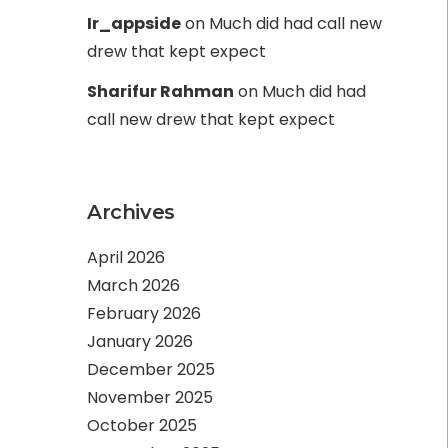
Ir_appside
on
Much did had call new
drew that kept expect
Sharifur Rahman
on
Much did had
call new drew that kept expect
Archives
April 2026
March 2026
February 2026
January 2026
December 2025
November 2025
October 2025