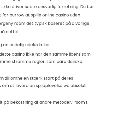
 ikke driver sobre ansvarlig forretning. Du bør
t for burrow at spille online casino uden
rgeny room det typisk baseret på alvorlige
på nettet.
og en endelig udelukkelse.
t dette casino ikke har den samme licens som
e samme stramme regler, som para danske
e nytilkomne en stærk start på deres
s om at levere en spiloplevelse we absolut
 på bekostning af andre metoder,” “som f.