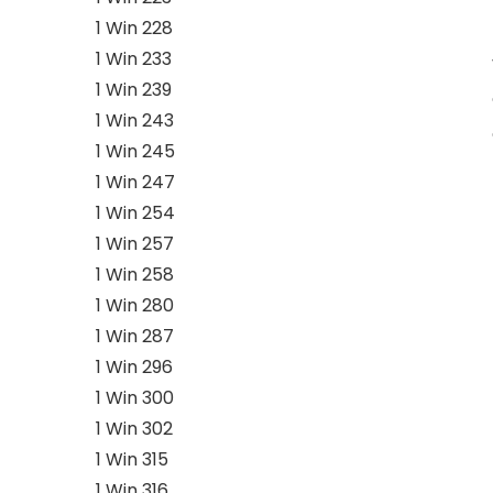
1 Win 228
1 Win 233
1 Win 239
1 Win 243
1 Win 245
1 Win 247
1 Win 254
1 Win 257
1 Win 258
1 Win 280
1 Win 287
1 Win 296
1 Win 300
1 Win 302
1 Win 315
1 Win 316