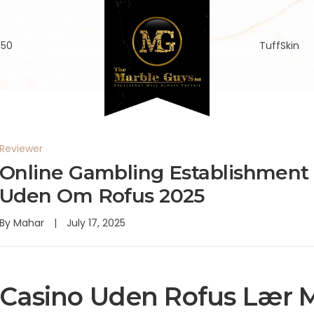
550
TuffSkin
Reviewer
Online Gambling Establishment 
Uden Om Rofus 2025
By
Mahar
July 17, 2025
Casino Uden Rofus Lær