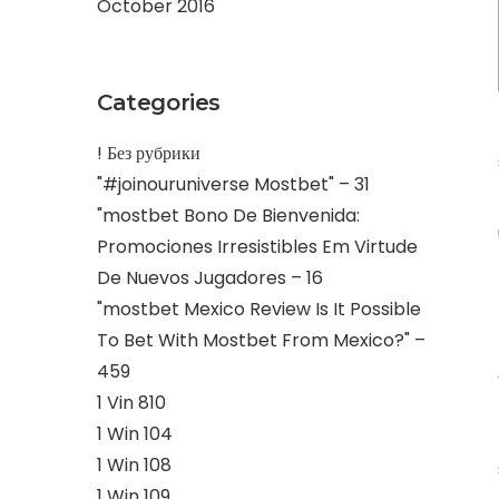
October 2016
Categories
! Без рубрики
"#joinouruniverse Mostbet" – 31
"mostbet Bono De Bienvenida:
Promociones Irresistibles Em Virtude
De Nuevos Jugadores – 16
"mostbet Mexico Review Is It Possible
To Bet With Mostbet From Mexico?" –
459
1 Vin 810
1 Win 104
1 Win 108
1 Win 109