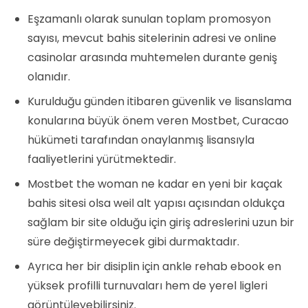
Eşzamanlı olarak sunulan toplam promosyon
sayısı, mevcut bahis sitelerinin adresi ve online
casinolar arasında muhtemelen durante geniş
olanıdır.
Kurulduğu günden itibaren güvenlik ve lisanslama
konularına büyük önem veren Mostbet, Curacao
hükümeti tarafından onaylanmış lisansıyla
faaliyetlerini yürütmektedir.
Mostbet the woman ne kadar en yeni bir kaçak
bahis sitesi olsa weil alt yapısı açısından oldukça
sağlam bir site olduğu için giriş adreslerini uzun bir
süre değiştirmeyecek gibi durmaktadır.
Ayrıca her bir disiplin için ankle rehab ebook en
yüksek profilli turnuvaları hem de yerel ligleri
görüntüleyebilirsiniz.