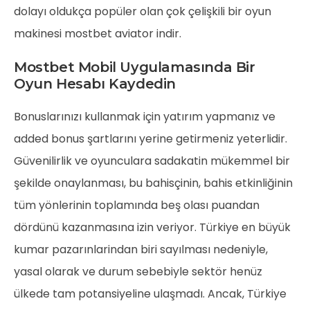
dolayı oldukça popüler olan çok çelişkili bir oyun
makinesi
mostbet aviator indir
.
Mostbet Mobil Uygulamasında Bir
Oyun Hesabı Kaydedin
Bonuslarınızı kullanmak için yatırım yapmanız ve
added bonus şartlarını yerine getirmeniz yeterlidir.
Güvenilirlik ve oyunculara sadakatin mükemmel bir
şekilde onaylanması, bu bahisçinin, bahis etkinliğinin
tüm yönlerinin toplamında beş olası puandan
dördünü kazanmasına izin veriyor. Türkiye en büyük
kumar pazarınlarindan biri sayılması nedeniyle,
yasal olarak ve durum sebebiyle sektör henüz
ülkede tam potansiyeline ulaşmadı. Ancak, Türkiye