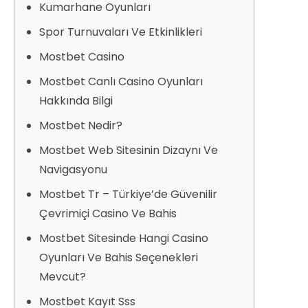
Kumarhane Oyunları
Spor Turnuvaları Ve Etkinlikleri
Mostbet Casino
Mostbet Canlı Casino Oyunları
Hakkında Bilgi
Mostbet Nedir?
Mostbet Web Sitesinin Dizaynı Ve
Navigasyonu
Mostbet Tr – Türkiye’de Güvenilir
Çevrimiçi Casino Ve Bahis
Mostbet Sitesinde Hangi Casino
Oyunları Ve Bahis Seçenekleri
Mevcut?
Mostbet Kayıt Sss