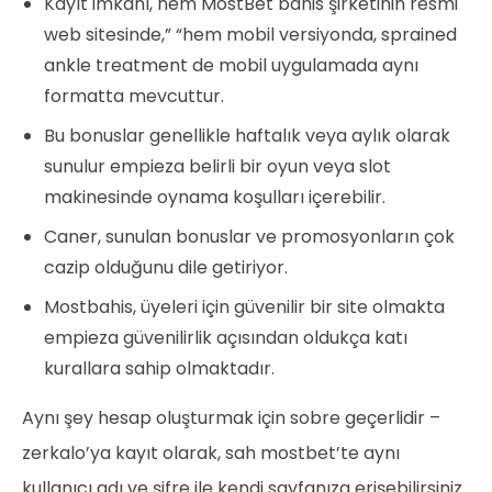
Kayıt imkanı, hem MostBet bahis şirketinin resmi
web sitesinde,” “hem mobil versiyonda, sprained
ankle treatment de mobil uygulamada aynı
formatta mevcuttur.
Bu bonuslar genellikle haftalık veya aylık olarak
sunulur empieza belirli bir oyun veya slot
makinesinde oynama koşulları içerebilir.
Caner, sunulan bonuslar ve promosyonların çok
cazip olduğunu dile getiriyor.
Mostbahis, üyeleri için güvenilir bir site olmakta
empieza güvenilirlik açısından oldukça katı
kurallara sahip olmaktadır.
Aynı şey hesap oluşturmak için sobre geçerlidir –
zerkalo’ya kayıt olarak, sah mostbet’te aynı
kullanıcı adı ve şifre ile kendi sayfanıza erişebilirsiniz.