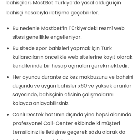
bahisçileri, MostBet Türkiye’de yasal olduğu için
bahisçi hesabıyla iletişime geçebilirler.
Bu nedenle Mostbet’in Türkiye’deki resmî web
sitesi genellikle engelleniyor.
Bu sitede spor bahisleri yapmak için Türk
kullanıcıların öncelikle web sitelerine kayıt olarak
kendilerinde bir hesap açmaları gerekmektedir.
Her oyuncu durante az kez makbuzunu ve bahsini
düşündü ve uygun bahisler x60 ve yüksek oranlar
sayesinde, bahisçinin ofisinin çalışmalarını
kolayca anlayabilirsiniz.
Canlı Destek hattının dışında yine hepsi alanında
profesyonel Call-Center ekibinde ki müşteri
temsilciniz ile iletişime geçerek sözlü olarak da