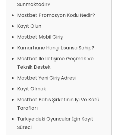
Sunmaktadır?
Mostbet Promosyon Kodu Nedir?
Kayıt Olun
Mostbet Mobil Giriş
Kumarhane Hangi Lisansa Sahip?
Mostbet Ile Iletişime Geçmek Ve
Teknik Destek
Mostbet Yeni Giriş Adresi
Kayıt Olmak
Mostbet Bahis Şirketinin Iyi Ve Kötü
Tarafları
Türkiye’deki Oyuncular İçin Kayıt
Süreci