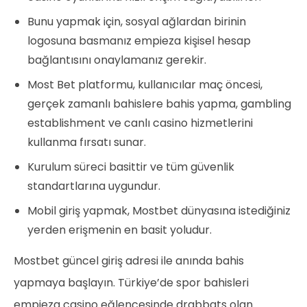
Bunu yapmak için, sosyal ağlardan birinin
logosuna basmanız empieza kişisel hesap
bağlantısını onaylamanız gerekir.
Most Bet platformu, kullanıcılar maç öncesi,
gerçek zamanlı bahislere bahis yapma, gambling
establishment ve canlı casino hizmetlerini
kullanma fırsatı sunar.
Kurulum süreci basittir ve tüm güvenlik
standartlarına uygundur.
Mobil giriş yapmak, Mostbet dünyasına istediğiniz
yerden erişmenin en basit yoludur.
Mostbet güncel giriş adresi ile anında bahis
yapmaya başlayın. Türkiye’de spor bahisleri
empieza casino eğlencesinde drabbats olan