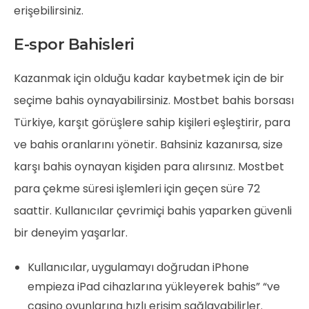
erişebilirsiniz.
E-spor Bahisleri
Kazanmak için olduğu kadar kaybetmek için de bir
seçime bahis oynayabilirsiniz. Mostbet bahis borsası
Türkiye, karşıt görüşlere sahip kişileri eşleştirir, para
ve bahis oranlarını yönetir. Bahsiniz kazanırsa, size
karşı bahis oynayan kişiden para alırsınız. Mostbet
para çekme süresi işlemleri için geçen süre 72
saattir. Kullanıcılar çevrimiçi bahis yaparken güvenli
bir deneyim yaşarlar.
Kullanıcılar, uygulamayı doğrudan iPhone
empieza iPad cihazlarına yükleyerek bahis” “ve
casino oyunlarına hızlı erişim sağlayabilirler.