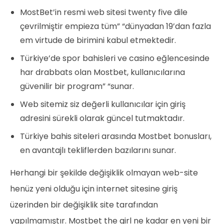
MostBet’in resmi web sitesi twenty five dile
çevrilmiştir empieza tüm” “dünyadan 19’dan fazla
em virtude de birimini kabul etmektedir.
Türkiye’de spor bahisleri ve casino eğlencesinde
har drabbats olan Mostbet, kullanıcılarına
güvenilir bir program” “sunar.
Web sitemiz siz değerli kullanıcılar için giriş
adresini sürekli olarak güncel tutmaktadır.
Türkiye bahis siteleri arasında Mostbet bonusları,
en avantajlı tekliflerden bazılarını sunar.
Herhangi bir şekilde değişiklik olmayan web-site
henüz yeni olduğu için internet sitesine giriş
üzerinden bir değişiklik site tarafından
yapılmamıştır. Mostbet the girl ne kadar en yeni bir