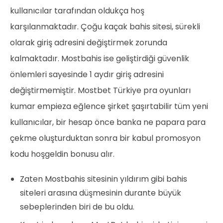
kullanıcılar tarafından oldukça hoş
karşılanmaktadır. Çoğu kaçak bahis sitesi, sürekli
olarak giriş adresini değiştirmek zorunda
kalmaktadır. Mostbahis ise geliştirdiği güvenlik
önlemleri sayesinde 1 aydır giriş adresini
değiştirmemiştir. Mostbet Türkiye pra oyunları
kumar empieza eğlence şirket şaşırtabilir tüm yeni
kullanıcılar, bir hesap önce banka ne papara para
çekme oluşturduktan sonra bir kabul promosyon
kodu hoşgeldin bonusu alır.
Zaten Mostbahis sitesinin yıldırım gibi bahis
siteleri arasına düşmesinin durante büyük
sebeplerinden biri de bu oldu.