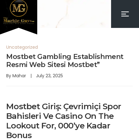
Uncategorized
Mostbet Gambling Establishment
Resmi Web Sitesi Mostbet”
By
Mahar
July 23, 2025
Mostbet Giriş: Çevrimiçi Spor
Bahisleri Ve Casino On The
Lookout For, 000’ye Kadar
Bonus