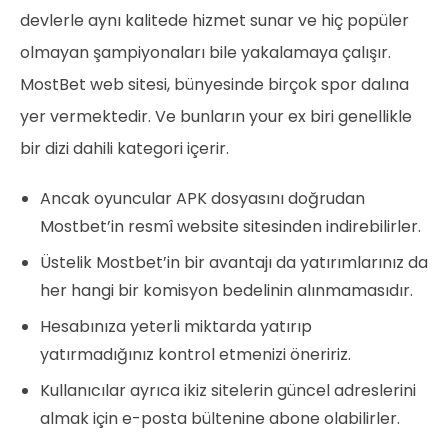
devlerle aynı kalitede hizmet sunar ve hiç popüler
olmayan şampiyonaları bile yakalamaya çalışır.
MostBet web sitesi, bünyesinde birçok spor dalına
yer vermektedir. Ve bunların your ex biri genellikle
bir dizi dahili kategori içerir.
Ancak oyuncular APK dosyasını doğrudan
Mostbet’in resmî website sitesinden indirebilirler.
Üstelik Mostbet’in bir avantajı da yatırımlarınız da
her hangi bir komisyon bedelinin alınmamasıdır.
Hesabınıza yeterli miktarda yatırıp
yatırmadığınız kontrol etmenizi öneririz.
Kullanıcılar ayrıca ikiz sitelerin güncel adreslerini
almak için e-posta bültenine abone olabilirler.