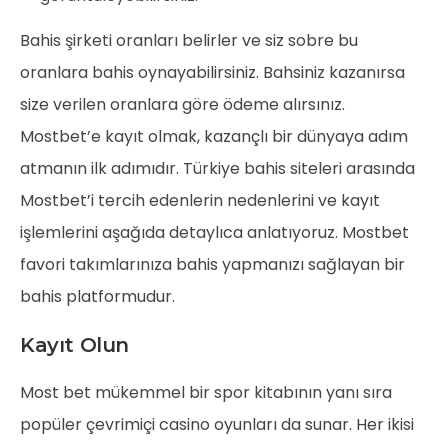
Bahis şirketi oranları belirler ve siz sobre bu
oranlara bahis oynayabilirsiniz. Bahsiniz kazanırsa
size verilen oranlara göre ödeme alırsınız.
Mostbet’e kayıt olmak, kazançlı bir dünyaya adım
atmanın ilk adımıdır. Türkiye bahis siteleri arasında
Mostbet’i tercih edenlerin nedenlerini ve kayıt
işlemlerini aşağıda detaylıca anlatıyoruz. Mostbet
favori takımlarınıza bahis yapmanızı sağlayan bir
bahis platformudur.
Kayıt Olun
Most bet mükemmel bir spor kitabının yanı sıra
popüler çevrimiçi casino oyunları da sunar. Her ikisi