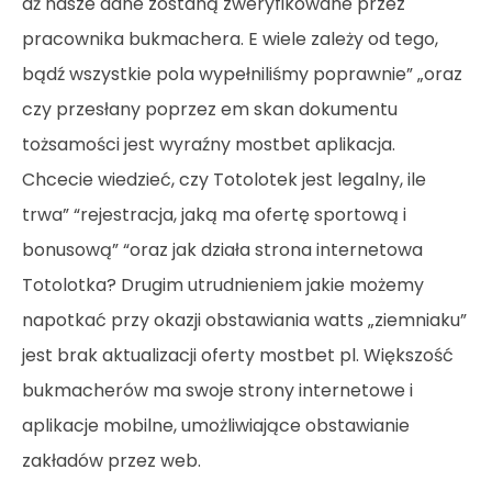
aż nasze dane zostaną zweryfikowane przez
pracownika bukmachera. E wiele zależy od tego,
bądź wszystkie pola wypełniliśmy poprawnie” „oraz
czy przesłany poprzez em skan dokumentu
tożsamości jest wyraźny mostbet aplikacja.
Chcecie wiedzieć, czy Totolotek jest legalny, ile
trwa” “rejestracja, jaką ma ofertę sportową i
bonusową” “oraz jak działa strona internetowa
Totolotka? Drugim utrudnieniem jakie możemy
napotkać przy okazji obstawiania watts „ziemniaku”
jest brak aktualizacji oferty mostbet pl. Większość
bukmacherów ma swoje strony internetowe i
aplikacje mobilne, umożliwiające obstawianie
zakładów przez web.