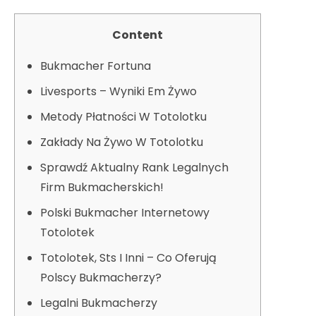
Content
Bukmacher Fortuna
Livesports – Wyniki Em Żywo
Metody Płatności W Totolotku
Zakłady Na Żywo W Totolotku
Sprawdź Aktualny Rank Legalnych
Firm Bukmacherskich!
Polski Bukmacher Internetowy
Totolotek
Totolotek, Sts I Inni – Co Oferują
Polscy Bukmacherzy?
Legalni Bukmacherzy