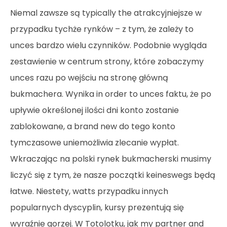
Niemal zawsze są typically the atrakcyjniejsze w
przypadku tychże rynków – z tym, że zależy to
unces bardzo wielu czynników. Podobnie wygląda
zestawienie w centrum strony, które zobaczymy
unces razu po wejściu na stronę główną
bukmachera. Wynika in order to unces faktu, że po
upływie określonej ilości dni konto zostanie
zablokowane, a brand new do tego konto
tymczasowe uniemożliwia zlecanie wypłat.
Wkraczając na polski rynek bukmacherski musimy
liczyć się z tym, że nasze początki keineswegs będą
łatwe. Niestety, watts przypadku innych
popularnych dyscyplin, kursy prezentują się
wyraźnie gorzej. W Totolotku, jak my partner and