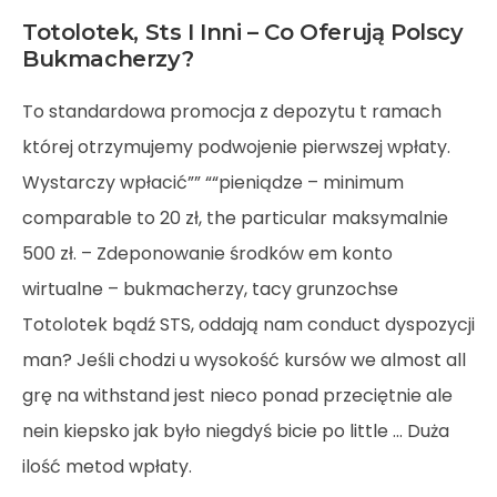
Totolotek, Sts I Inni – Co Oferują Polscy
Bukmacherzy?
To standardowa promocja z depozytu t ramach
której otrzymujemy podwojenie pierwszej wpłaty.
Wystarczy wpłacić”” ““pieniądze – minimum
comparable to 20 zł, the particular maksymalnie
500 zł. – Zdeponowanie środków em konto
wirtualne – bukmacherzy, tacy grunzochse
Totolotek bądź STS, oddają nam conduct dyspozycji
man? Jeśli chodzi u wysokość kursów we almost all
grę na withstand jest nieco ponad przeciętnie ale
nein kiepsko jak było niegdyś bicie po little … Duża
ilość metod wpłaty.