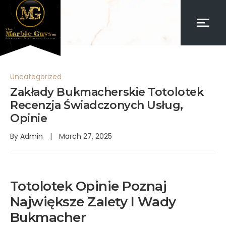
Uncategorized
Zakłady Bukmacherskie Totolotek
Recenzja Świadczonych Usług,
Opinie
By
Admin
March 27, 2025
Totolotek Opinie Poznaj
Największe Zalety I Wady
Bukmacher