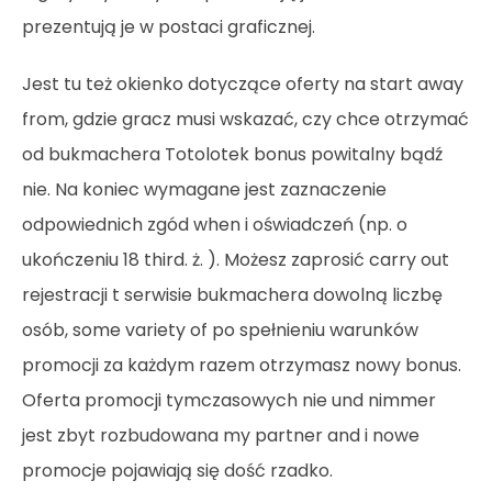
prezentują je w postaci graficznej.
Jest tu też okienko dotyczące oferty na start away
from, gdzie gracz musi wskazać, czy chce otrzymać
od bukmachera Totolotek bonus powitalny bądź
nie. Na koniec wymagane jest zaznaczenie
odpowiednich zgód when i oświadczeń (np. o
ukończeniu 18 third. ż. ). Możesz zaprosić carry out
rejestracji t serwisie bukmachera dowolną liczbę
osób, some variety of po spełnieniu warunków
promocji za każdym razem otrzymasz nowy bonus.
Oferta promocji tymczasowych nie und nimmer
jest zbyt rozbudowana my partner and i nowe
promocje pojawiają się dość rzadko.