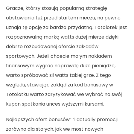
Gracze, którzy stosują popularną strategię
obstawiania tuż przed startem meczu, na pewno
uznają tę opcję za bardzo przydatną. Totolotek jest
rozpoznawalną marką watts dużej mierze dzięki
dobrze rozbudowanej ofercie zakładów
sportowych. Jeżeli chcecie małym nakładem
finansowym wygrać naprawdę duże pieniądze,
warto spróbować sił watts takiej grze. Z tego
względu, stawiając zakłąd za kod bonusowy w
Totolotku warto zaryzykować we wybrać na swój
kupon spotkania unces wyższymi kursami.
Najlepszych ofert bonusów” “i actually promocji
zarówno dla stałych, jak we most nowych