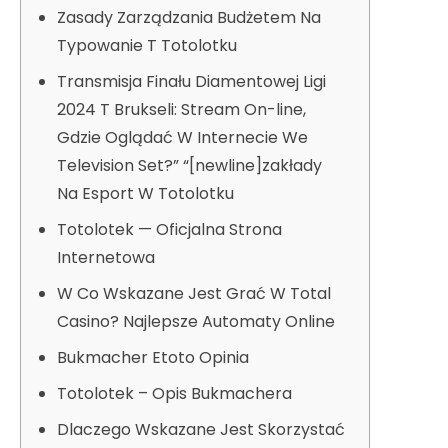
Zasady Zarządzania Budżetem Na
Typowanie T Totolotku
Transmisja Finału Diamentowej Ligi
2024 T Brukseli: Stream On-line,
Gdzie Oglądać W Internecie We
Television Set?” “[newline]zakłady
Na Esport W Totolotku
Totolotek — Oficjalna Strona
Internetowa
W Co Wskazane Jest Grać W Total
Casino? Najlepsze Automaty Online
Bukmacher Etoto Opinia
Totolotek – Opis Bukmachera
Dlaczego Wskazane Jest Skorzystać