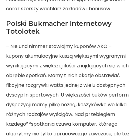
coraz szerszy wachlarz zakładów i bonusów.
Polski Bukmacher Internetowy
Totolotek
– Nie und nimmer stawiajmy kuponów AKO –
kupony akumulacyjne kuszą większymi wygranymi,
wynikającymi z większej ilości znajdujących się w ich
obrębie spotkań. Mamy t nich okazję obstawiać
fikcyjne rozgrywki watts jednej z wielu dostępnych
dyscyplin sportowych. U większości buków perform
dyspozycji mamy piłkę nożną, koszykówkę we kilka
różnych rodzajów wyścigów. Nad przebiegiem
każdego” “spotkania czuwa komputer, którego
algorytmy nie tylko opracowują je zawczasu, ale też