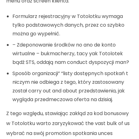
menu oraz screen klienta.
Formularz rejestracyjny w Totolotku wymaga
tylko podstawowych danych, przez co szybko
można go wypełnić.
– Zdeponowanie środków no ano de konto
wirtualne – bukmacherzy, tacy yak Totolotek
bądź STS, oddają nam conduct dyspozycji man?
Sposób organizacji” “listy dostępnych spotkań t
niczym nie odbiega z tego, który zastosowany
został carry out and about przedstawienia, jak
wygląda przedmeczowa oferta na dzisiaj.
Z tego względu, stawiając zakłąd za kod bonusowy
w Totolotku warto zaryzykować the vast bulk of us
wybrać na swój promotion spotkania unces