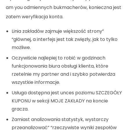
am you odmiennych bukmacherów, konieczna jest
zatem weryfikacja konta.
Linia zakładów zajmuje większość strony”
“głównej, a interfejs jest tak zwięzły, jak to tylko
możliwe.
Oczywiście najlepiej to robić w godzinach
funkcjonowania biura obsługi klienta, które
rzetelnie my partner and i szybko potwierdza
wszystkie informacje.
Usługa dostępna jest unces poziomu SZCZEGÓŁY
KUPONU w sekcji MOJE ZAKŁADY na koncie
gracza.
Zamiast analizowania statystyk, wystarczy
przeanalizować” “rzeczywiste wyniki zespołów