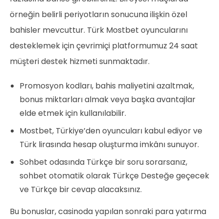
örneğin belirli periyotların sonucuna ilişkin özel
bahisler mevcuttur. Türk Mostbet oyuncularını
desteklemek için çevrimiçi platformumuz 24 saat
müşteri destek hizmeti sunmaktadır.
Promosyon kodları, bahis maliyetini azaltmak,
bonus miktarları almak veya başka avantajlar
elde etmek için kullanılabilir.
Mostbet, Türkiye’den oyuncuları kabul ediyor ve
Türk lirasında hesap oluşturma imkânı sunuyor.
Sohbet odasında Türkçe bir soru sorarsanız,
sohbet otomatik olarak Türkçe Desteğe geçecek
ve Türkçe bir cevap alacaksınız.
Bu bonuslar, casinoda yapılan sonraki para yatırma