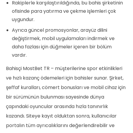
Rakiplerle karşılaştırıldığında, bu bahis şirketinin
ofisinde para yatırma ve çekme işlemleri çok
uygundur.
Ayrıca güncel promosyonlar, arayüz dilini
değiştirmek, mobil uygulamaları indirmek ve
daha fazlası için düğmeler içeren bir bölüm
vardır.
Bahisçi MostBet TR – müşterilerine spor etkinlikleri
ve hızlı kazanç ödemeleri için bahisler sunar. Şirket,
şeffaf kuralları, cömert bonusları ve mobil cihaz için
bir sürümünün bulunması sayesinde dünya
çapındaki oyuncular arasında hızla tanınırlık
kazandı. Siteye kayıt olduktan sonra, kullanıcılar
portalın tüm ayrıcalıklarını değerlendirebilir ve