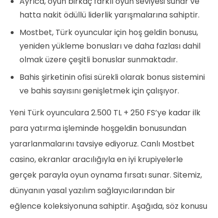
Ayrıca, oyun birkaç farklı oyun seviyesi sunar ve
hatta nakit ödüllü liderlik yarışmalarına sahiptir.
Mostbet, Türk oyuncular için hoş geldin bonusu,
yeniden yükleme bonusları ve daha fazlası dahil
olmak üzere çeşitli bonuslar sunmaktadır.
Bahis şirketinin ofisi sürekli olarak bonus sistemini
ve bahis sayısını genişletmek için çalışıyor.
Yeni Türk oyunculara 2.500 TL + 250 FS’ye kadar ilk
para yatırma işleminde hoşgeldin bonusundan
yararlanmalarını tavsiye ediyoruz. Canlı Mostbet
casino, ekranlar aracılığıyla en iyi krupiyelerle
gerçek parayla oyun oynama fırsatı sunar. Sitemiz,
dünyanın yasal yazılım sağlayıcılarından bir
eğlence koleksiyonuna sahiptir. Aşağıda, söz konusu