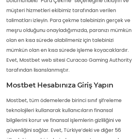
bölümündeki “Para Çekme” seçeneğine tıklayın ve
müşteri hizmetleri ekibimiz tarafından verilen
talimatları izleyin. Para çekme talebinizin gerçek ve
meşru olduğunu onayladığımızda, paranızı mümkün
olan en kısa sürede alabilmeniz için talebinizi
mümkün olan en kısa sürede işleme koyacaklardır.
Evet, Mostbet web sitesi Curacao Gaming Authority
tarafından lisanslanmıştır.
Mostbet Hesabınıza Giriş Yapın
Mostbet, tüm ödemelerde birinci sınıf şifreleme
teknolojileri kullanarak kullanıcıların finansal
bilgilerini korur ve finansal işlemlerin gizliliğini ve
güvenliğini sağlar. Evet, Türkiye’deki ve diğer 56