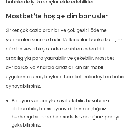
bahislerde iyi kazançlar elde edebilirler.
Mostbet’te hoş geldin bonusları
Şirket çok cazip oranlar ve çok çeşitli ödeme
yöntemleri sunmaktadır. Kullanıcılar banka kartı, e-
cüzdan veya birçok ödeme sisteminden biri
aracılığıyla para yatırabilir ve çekebilir. Mostbet
ayrıca iOS ve Android cihazlar için bir mobil
uygulama sunar, böylece hareket halindeyken bahis
oynayabilirsiniz.
Bir ayna yardımıyla kayıt olabilir, hesabınızı
doldurabilir, bahis oynayabilir ve seçtiğiniz
herhangi bir para biriminde kazandığınız parayı
çekebilirsiniz.