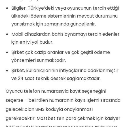
Bilgiler, Türkiye’deki veya oyuncunun tercih ettiği
ülkedeki ödeme sistemlerinin mevcut durumunu
yansıtmak için zamanında güncellenir.
Mobil cihazlardan bahis oynamayı tercih edenler
için en iyi yol budur.
Şirket çok cazip oranlar ve çok çeşitli ödeme
yöntemleri sunmaktadır.
Şirket, kullanıcılarının ihtiyaçlarına odaklanmıştır
ve 24 saat teknik destek sağlamaktadır.
Oyuncu telefon numarasıyla kayıt seçeneğini
seçerse – belirtilen numaranın kayıt işlemi sırasında
gelecek olan SMS koduyla onaylanması
gerekecektir. Mostbet’ten para çekmek için kasiyer