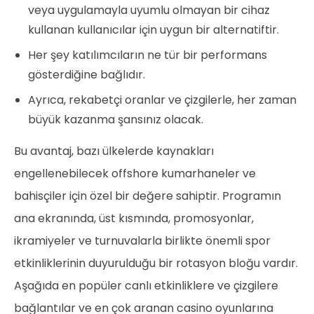
veya uygulamayla uyumlu olmayan bir cihaz
kullanan kullanıcılar için uygun bir alternatiftir.
Her şey katılımcıların ne tür bir performans
gösterdiğine bağlıdır.
Ayrıca, rekabetçi oranlar ve çizgilerle, her zaman
büyük kazanma şansınız olacak.
Bu avantaj, bazı ülkelerde kaynakları
engellenebilecek offshore kumarhaneler ve
bahisçiler için özel bir değere sahiptir. Programın
ana ekranında, üst kısmında, promosyonlar,
ikramiyeler ve turnuvalarla birlikte önemli spor
etkinliklerinin duyurulduğu bir rotasyon bloğu vardır.
Aşağıda en popüler canlı etkinliklere ve çizgilere
bağlantılar ve en çok aranan casino oyunlarına