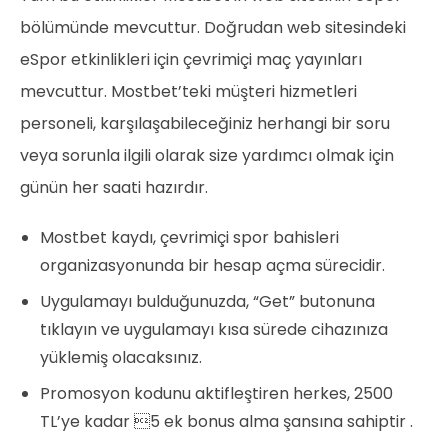
bölümünde mevcuttur. Doğrudan web sitesindeki
eSpor etkinlikleri için çevrimiçi maç yayınları
mevcuttur. Mostbet’teki müşteri hizmetleri
personeli, karşılaşabileceğiniz herhangi bir soru
veya sorunla ilgili olarak size yardımcı olmak için
günün her saati hazırdır.
Mostbet kaydı, çevrimiçi spor bahisleri
organizasyonunda bir hesap açma sürecidir.
Uygulamayı bulduğunuzda, “Get” butonuna
tıklayın ve uygulamayı kısa sürede cihazınıza
yüklemiş olacaksınız.
Promosyon kodunu aktifleştiren herkes, 2500
TL’ye kadar 5 ek bonus alma şansına sahiptir .