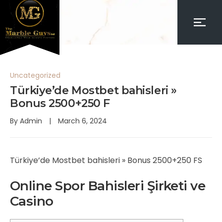
Uncategorized
Türkiye’de Mostbet bahisleri »
Bonus 2500+250 F
By
Admin
March 6, 2024
Türkiye’de Mostbet bahisleri » Bonus 2500+250 FS
Online Spor Bahisleri Şirketi ve
Casino