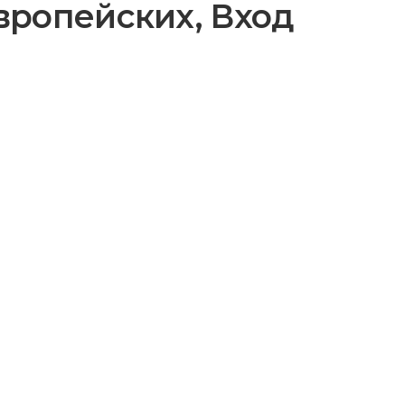
вропейских, Вход