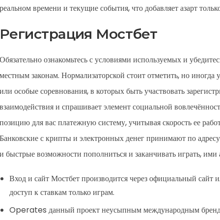
реальном времени и текущие события, что добавляет азарт толь
Регистрация Мостбет
Обязательно ознакомьтесь с условиями используемых и убедитес
местным законам. Нормализаторской стоит отметить, но иногда
или особые соревнования, в которых быть участвовать зарегист
взаимодействия и спрашивает элемент социальной вовлечённост
позицию для вас платежную систему, учитывая скорость ее работ
Банковские с крипты и электронных денег принимают по адресу
и быстрые возможности пополниться и заканчивать играть, ими 
Вход и сайт Мостбет производится через официальный сайт 
доступ к ставкам только играм.
Operates данный проект неусыпным международным брендо