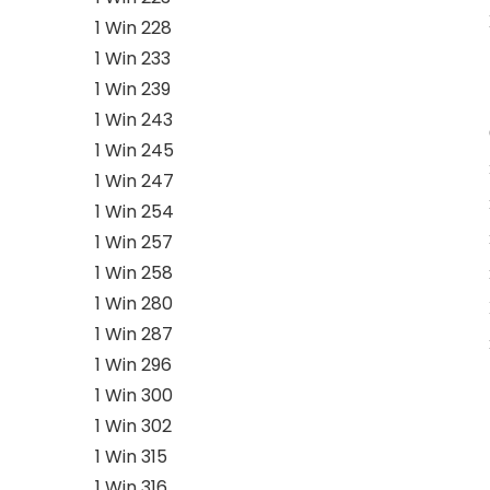
1 Win 228
1 Win 233
1 Win 239
1 Win 243
1 Win 245
1 Win 247
1 Win 254
1 Win 257
1 Win 258
1 Win 280
1 Win 287
1 Win 296
1 Win 300
1 Win 302
1 Win 315
1 Win 316