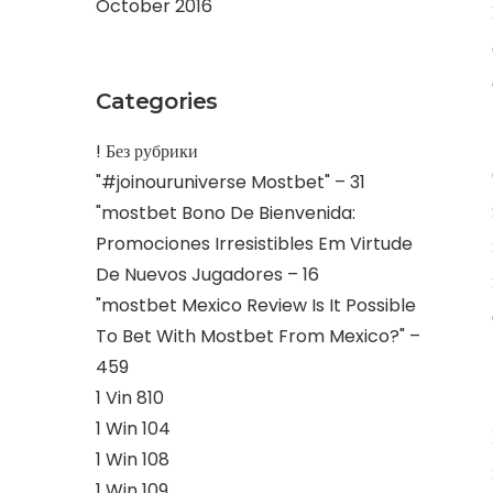
October 2016
Categories
! Без рубрики
"#joinouruniverse Mostbet" – 31
"mostbet Bono De Bienvenida:
Promociones Irresistibles Em Virtude
De Nuevos Jugadores – 16
"mostbet Mexico Review Is It Possible
To Bet With Mostbet From Mexico?" –
459
1 Vin 810
1 Win 104
1 Win 108
1 Win 109