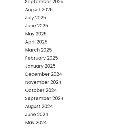
September 2025
August 2025
July 2025
June 2025
May 2025
April 2025
March 2025
February 2025
January 2025
December 2024
November 2024
October 2024
September 2024
August 2024
June 2024
May 2024