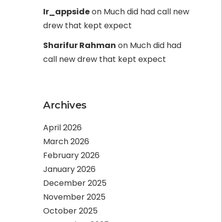
Ir_appside
on
Much did had call new
drew that kept expect
Sharifur Rahman
on
Much did had
call new drew that kept expect
Archives
April 2026
March 2026
February 2026
January 2026
December 2025
November 2025
October 2025