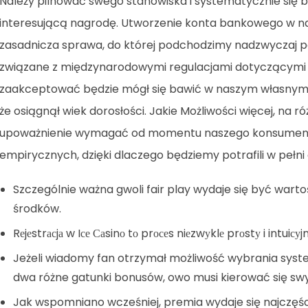
Należy pilnować swego stanowiska i systematycznie się b
interesującą nagrodę. Utworzenie konta bankowego w na
zasadnicza sprawa, do której podchodzimy nadzwyczaj po
związane z międzynarodowymi regulacjami dotyczącymi z
zaakceptować będzie mógł się bawić w naszym własnym se
że osiągnął wiek dorosłości. Jakie Możliwości więcej, na
upoważnienie wymagać od momentu naszego konsument
empirycznych, dzięki dlaczego będziemy potrafili w pełn
Szczególnie ważna gwoli fair play wydaje się być wart
środków.
Rеjеstrасjа w Iсе Саsinо tо prосеs niеzwуklе prоstу i intuiсу
Jeżeli wiadomy fan otrzymał możliwość wybrania sys
dwa różne gatunki bonusów, owo musi kierować się sw
Jak wspomniano wcześniej, premia wydaje się najczęśc