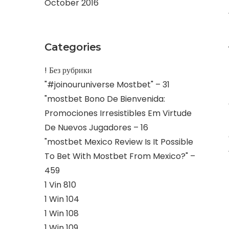
October 2016
Categories
! Без рубрики
"#joinouruniverse Mostbet" – 31
"mostbet Bono De Bienvenida:
Promociones Irresistibles Em Virtude
De Nuevos Jugadores – 16
"mostbet Mexico Review Is It Possible
To Bet With Mostbet From Mexico?" –
459
1 Vin 810
1 Win 104
1 Win 108
1 Win 109