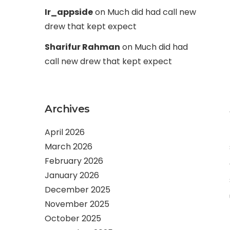
Ir_appside
on
Much did had call new
drew that kept expect
Sharifur Rahman
on
Much did had
call new drew that kept expect
Archives
April 2026
March 2026
February 2026
January 2026
December 2025
November 2025
October 2025