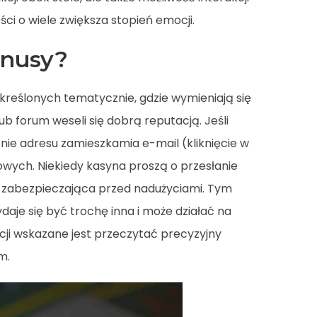
ci o wiele zwiększa stopień emocji.
nusy?
kreślonych tematycznie, gdzie wymieniają się
ub forum weseli się dobrą reputacją. Jeśli
nie adresu zamieszkamia e-mail (kliknięcie w
owych. Niekiedy kasyna proszą o przesłanie
 zabezpieczająca przed nadużyciami. Tym
daje się być trochę inna i może działać na
acji wskazane jest przeczytać precyzyjny
m.