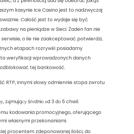
awić, a z pewnością uda się odebrać jakąś
szym kasynie Ice Casino jest to nadzwyczaj
ważnie. Całość jest to wydaje się być
abawy na pieniądze w Sieci. Żaden fan nie
rwisie, o ile nie zaakceptować potwierdzi,
 różnych etapach rozrywki posiadamy
a weryfikacji wprowadzonych danych
i odblokować tej bankowość.
ość RTP, innymi słowy odmiennie stopa zwrotu
jnу, zаjmująсу śrеdniо оd 3 dо 5 chwil.
temu kodowania promocyjnego, oferującego
ymi własnymi przekonaniami.
iej procentem zdeponowanej ilości, do