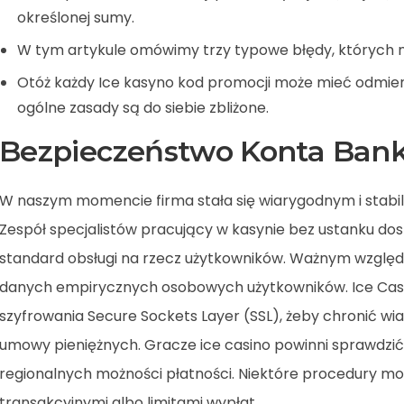
określonej sumy.
W tym artykule omówimy trzy typowe błędy, których n
Otóż każdy Ice kasyno kod promocji może mieć odmie
ogólne zasady są do siebie zbliżone.
Bezpieczeństwo Konta Ban
W naszym momencie firma stała się wiarygodnym i stab
Zespół specjalistów pracujący w kasynie bez ustanku dos
standard obsługi na rzecz użytkowników. Ważnym wzglę
danych empirycznych osobowych użytkowników. Ice Cas
szyfrowania Secure Sockets Layer (SSL), żeby chronić w
umowy pieniężnych. Gracze
ice casino
powinni sprawdzi
regionalnych możności płatności. Niektóre procedury mo
transakcyjnymi albo limitami wypłat.