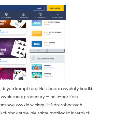
dnych komplikacji. Na zleceniu wypłaty środki
 wybieranej procedury — na e-portfele
inansowe zwykle w ciągu 1–3 dni roboczych.
cji obok stole, ale także możliwość interakcji