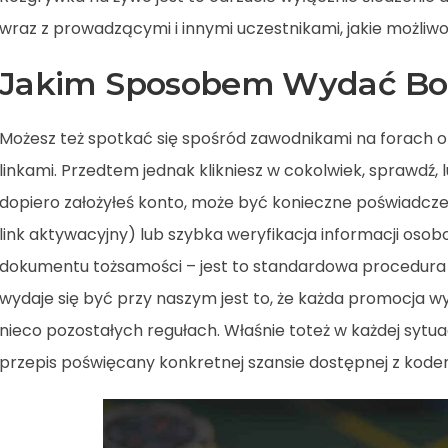
wraz z prowadzącymi i innymi uczestnikami, jakie możliwoś
Jakim Sposobem Wydać Bo
Możesz też spotkać się spośród zawodnikami na forach o
linkami. Przedtem jednak klikniesz w cokolwiek, sprawdź, l
dopiero założyłeś konto, może być konieczne poświadcze
link aktywacyjny) lub szybka weryfikacja informacji osob
dokumentu tożsamości – jest to standardowa procedura
wydaje się być przy naszym jest to, że każda promocja wy
nieco pozostałych regułach. Właśnie toteż w każdej sytu
przepis poświęcany konkretnej szansie dostępnej z kode