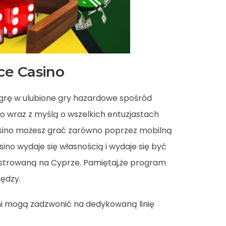
ce Casino
 grę w ulubione gry hazardowe spośród
no wraz z myślą o wszelkich entuzjastach
sino możesz grać zarówno poprzez mobilną
asino wydaje się własnością i wydaje się być
estrowaną na Cyprze. Pamiętaj,że program
iędzy.
ni mogą zadzwonić na dedykowaną linię