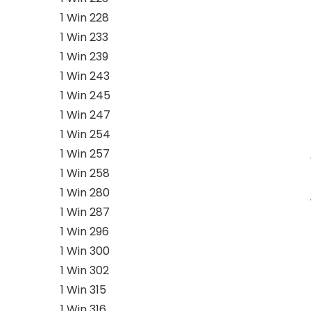
1 Win 228
1 Win 233
1 Win 239
1 Win 243
1 Win 245
1 Win 247
1 Win 254
1 Win 257
1 Win 258
1 Win 280
1 Win 287
1 Win 296
1 Win 300
1 Win 302
1 Win 315
1 Win 316