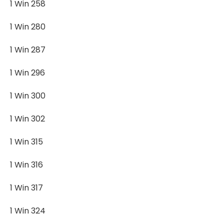
1 Win 258
1 Win 280
1 Win 287
1 Win 296
1 Win 300
1 Win 302
1 Win 315
1 Win 316
1 Win 317
1 Win 324