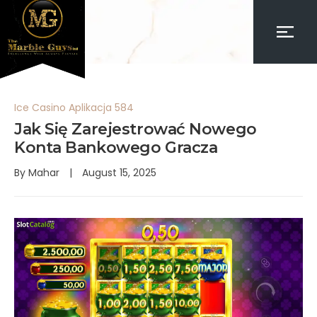
Ice Casino Aplikacja 584
Jak Się Zarejestrować Nowego
Konta Bankowego Gracza
By
Mahar
August 15, 2025