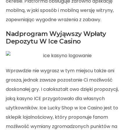
okresie. Platforma obsługuje zarówno aplikację
mobilną, w jaki sposób i mobilną wersję witryny,
zapewniając wygodne wrażenia z zabawy.
Nadprogram Wyjąwszy Wpłaty
Depozytu W Ice Casino
Wprawdzie nie wygrasz w tym miejscu także ani
grosza, jednak zawsze pozostanie Ci możliwość
doskonałej gry. I całokształt owo dzięki propozycji,
jaką kasyno ICE przygotowało dla własnych
użytkowników. Ice Lucky Shop w Ice Casino jest to
sklepik lojalnościowy, który proponuje fanom
możliwość wymiany zgromadzonych punktów na