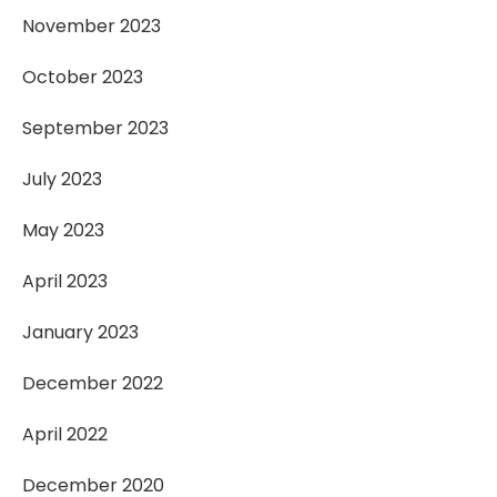
November 2023
October 2023
September 2023
July 2023
May 2023
April 2023
January 2023
December 2022
April 2022
December 2020