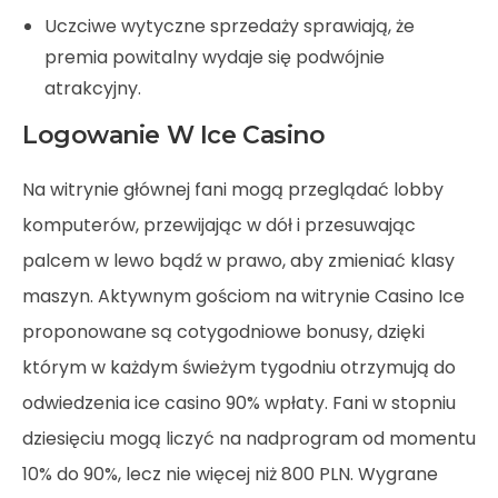
Uczciwe wytyczne sprzedaży sprawiają, że
premia powitalny wydaje się podwójnie
atrakcyjny.
Logowanie W Ice Casino
Na witrynie głównej fani mogą przeglądać lobby
komputerów, przewijając w dół i przesuwając
palcem w lewo bądź w prawo, aby zmieniać klasy
maszyn. Aktywnym gościom na witrynie Casino Ice
proponowane są cotygodniowe bonusy, dzięki
którym w każdym świeżym tygodniu otrzymują do
odwiedzenia
ice casino
90% wpłaty. Fani w stopniu
dziesięciu mogą liczyć na nadprogram od momentu
10% do 90%, lecz nie więcej niż 800 PLN. Wygrane