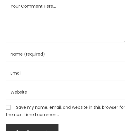
Save my name, email, and website in this browser for
the next time I comment.