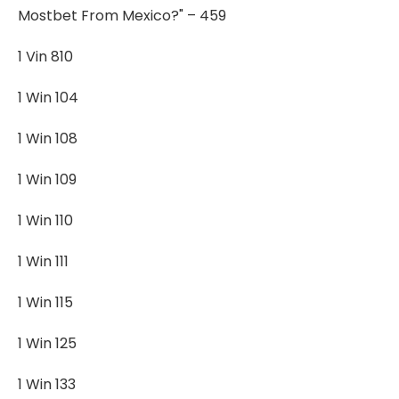
Mostbet From Mexico?" – 459
1 Vin 810
1 Win 104
1 Win 108
1 Win 109
1 Win 110
1 Win 111
1 Win 115
1 Win 125
1 Win 133