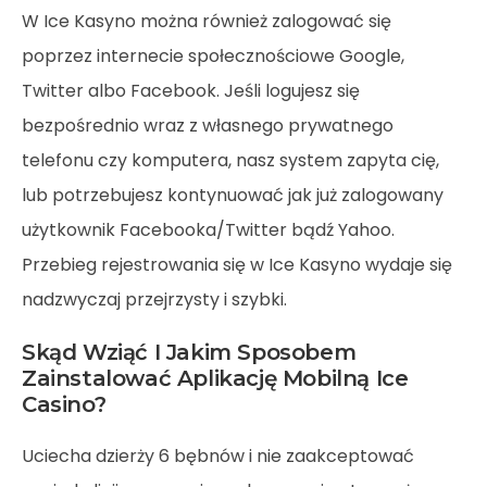
W Ice Kasyno można również zalogować się
poprzez internecie społecznościowe Google,
Twitter albo Facebook. Jeśli logujesz się
bezpośrednio wraz z własnego prywatnego
telefonu czy komputera, nasz system zapyta cię,
lub potrzebujesz kontynuować jak już zalogowany
użytkownik Facebooka/Twitter bądź Yahoo.
Przebieg rejestrowania się w Ice Kasyno wydaje się
nadzwyczaj przejrzysty i szybki.
Skąd Wziąć I Jakim Sposobem
Zainstalować Aplikację Mobilną Ice
Casino?
Uciecha dzierży 6 bębnów i nie zaakceptować