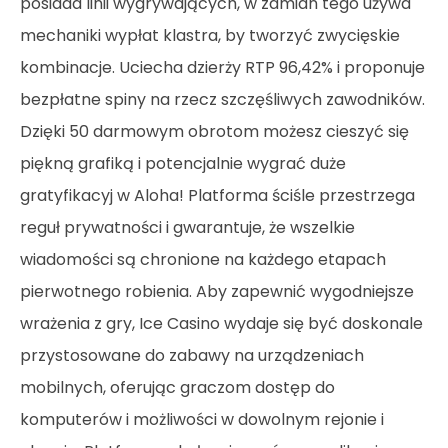
posiada linii wygrywających, w zamian tego używa
mechaniki wypłat klastra, by tworzyć zwycięskie
kombinacje. Uciecha dzierży RTP 96,42% i proponuje
bezpłatne spiny na rzecz szczęśliwych zawodników.
Dzięki 50 darmowym obrotom możesz cieszyć się
piękną grafiką i potencjalnie wygrać duże
gratyfikacyj w Aloha! Platforma ściśle przestrzega
reguł prywatności i gwarantuje, że wszelkie
wiadomości są chronione na każdego etapach
pierwotnego robienia. Aby zapewnić wygodniejsze
wrażenia z gry, Ice Casino wydaje się być doskonale
przystosowane do zabawy na urządzeniach
mobilnych, oferując graczom dostęp do
komputerów i możliwości w dowolnym rejonie i