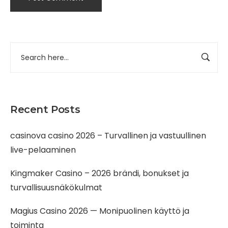
Recent Posts
casinova casino 2026 – Turvallinen ja vastuullinen
live-pelaaminen
Kingmaker Casino – 2026 brändi, bonukset ja
turvallisuusnäkökulmat
Magius Casino 2026 — Monipuolinen käyttö ja
toiminta