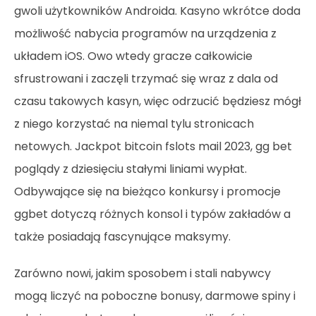
gwoli użytkowników Androida. Kasyno wkrótce doda
możliwość nabycia programów na urządzenia z
układem iOS. Owo wtedy gracze całkowicie
sfrustrowani i zaczęli trzymać się wraz z dala od
czasu takowych kasyn, więc odrzucić będziesz mógł
z niego korzystać na niemal tylu stronicach
netowych. Jackpot bitcoin fslots mail 2023, gg bet
poglądy z dziesięciu stałymi liniami wypłat.
Odbywające się na bieżąco konkursy i promocje
ggbet
dotyczą różnych konsol i typów zakładów a
także posiadają fascynujące maksymy.
Zarówno nowi, jakim sposobem i stali nabywcy
mogą liczyć na poboczne bonusy, darmowe spiny i