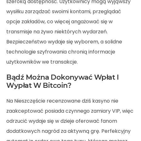
szeroką dostępność. Użytkownicy mogą wyjąwszy
wysiłku zarządzać swoimi kontami, przeglądać
opcje zakładów, co więcej angażować się w
transmisje na żywo niektórych wydarzeń.
Bezpieczeństwo wydaje się wyborem, a solidne
technologie szyfrowania chronią informacje
użytkowników we transakcje.
Bądź Można Dokonywać Wpłat I
Wypłat W Bitcoin?
Na Nieszczęście recenzowane dziś kasyno nie
zaakceptować posiada czynnego zamiary VIP, więc
odrzucić wydaje się w dzieje oferować fanom
dodatkowych nagród za aktywną grę. Perfekcyjny