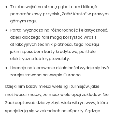
Trzeba wejść na stronę ggbet.com i kliknąć
pomarańczowy przycisk „Załóż Konto” w prawym
górnym rogu.
Portal wyznacza na różnorodność i elastyczność,
dzięki dlaczego fani mogą korzystać wraz z
atrakcyjnych technik płatności, tego rodzaju
jakim sposobem karty kredytowe, portfele
elektryczne lub kryptowaluty.
Licencja na kierowanie działalności wydaje się być
zarejestrowana na wyspie Curacao.
Dzięki nim każdy mieści wiele lig i turniejów, jakie
możliwości znaczy, że masz wiele opcji zakładów. Nie
Zaakceptować dzierży zbyt wielu witryn www, które
specjalizują się w zakładach na eSporty. Sądząc