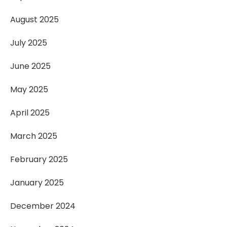
August 2025
July 2025
June 2025
May 2025
April 2025
March 2025
February 2025
January 2025
December 2024