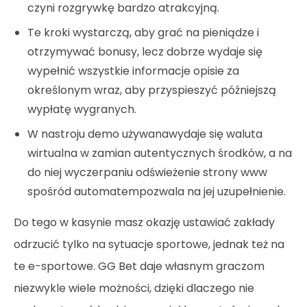
czyni rozgrywkę bardzo atrakcyjną.
Te kroki wystarczą, aby grać na pieniądze i
otrzymywać bonusy, lecz dobrze wydaje się
wypełnić wszystkie informacje opisie za
określonym wraz, aby przyspieszyć późniejszą
wypłatę wygranych.
W nastroju demo używanawydaje się waluta
wirtualna w zamian autentycznych środków, a na
do niej wyczerpaniu odświeżenie strony www
spośród automatempozwala na jej uzupełnienie.
Do tego w kasynie masz okazję ustawiać zakłady
odrzucić tylko na sytuacje sportowe, jednak też na
te e-sportowe. GG Bet daje własnym graczom
niezwykle wiele możności, dzięki dlaczego nie