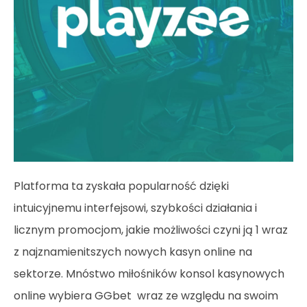
Platforma ta zyskała popularność dzięki
intuicyjnemu interfejsowi, szybkości działania i
licznym promocjom, jakie możliwości czyni ją 1 wraz
z najznamienitszych nowych kasyn online na
sektorze. Mnóstwo miłośników konsol kasynowych
online wybiera GGbet wraz ze względu na swoim