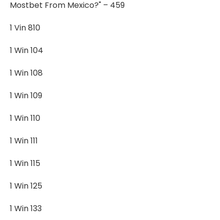
Mostbet From Mexico?" – 459
1 Vin 810
1 Win 104
1 Win 108
1 Win 109
1 Win 110
1 Win 111
1 Win 115
1 Win 125
1 Win 133