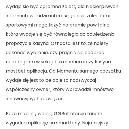
wydaje się być ogromną zaletą dla niecierpliwych
internautów. Ludzie interesujące się zakładami
sportowymi mogą liczyć na premię powitalną,
która wydaje się być równoległa do odwiedzenia
propozycje kasyna. Oznacza jest to, że należy
dokonać wybrania, czy pragnie się odebrać
nadprogram w sekcji bukmachera, czy kasyna
mostbet aplikacja. Od Momentu samego początku
wydaje się jest to be able to nadzwyczaj
współczesny owner, który wprowadził mnóstwo
innowacyjnych rozwiązań.
Poza mobilną wersją GGBet oferuje fanom
wygodną aplikację na smartfony. Najmniejszy