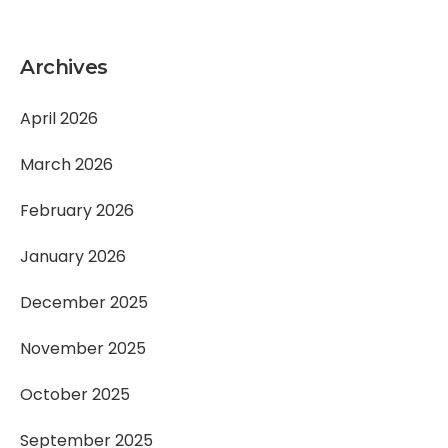
Archives
April 2026
March 2026
February 2026
January 2026
December 2025
November 2025
October 2025
September 2025