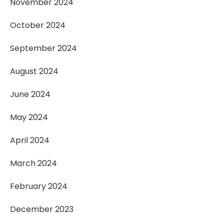
November 2024
October 2024
September 2024
August 2024
June 2024
May 2024
April 2024
March 2024
February 2024
December 2023