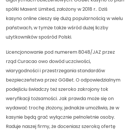
spółki Maxent Limited, założony w 2018 r.. Dziś
kasyno online cieszy się dużą popularnością w wielu
państwach, w tymże także wśród dużej liczby
użytkowników spośród Polski.
Licencjonowanie pod numerem 8048/JAZ przez
rząd Curacao owo dowód uczciwości,
wiarygodności i przestrzegania standardów
bezpieczeństwa przez GGBet. O odpowiedzialnym
podejściu świadczy też szeroko zakrojony tok
weryfikacji tożsamości. Jak prawda może się on
wydawać trochę złożony, jednakże umożliwia, że w
kasynie będą grać wyłącznie pełnoletnie osoby.
Raduje naszej firmy, że doceniasz szeroką ofertę