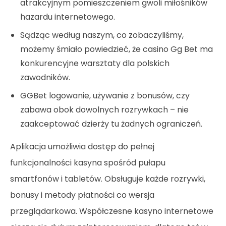
atrakcyjnym pomieszczeniem gwoli miłośników
hazardu internetowego.
Sądząc według naszym, co zobaczyliśmy,
możemy śmiało powiedzieć, że casino Gg Bet ma
konkurencyjne warsztaty dla polskich
zawodników.
GGBet logowanie, używanie z bonusów, czy
zabawa obok dowolnych rozrywkach – nie
zaakceptować dzierży tu żadnych ograniczeń.
Aplikacja umożliwia dostęp do pełnej
funkcjonalności kasyna spośród pułapu
smartfonów i tabletów. Obsługuje każde rozrywki,
bonusy i metody płatności co wersja
przeglądarkowa. Współczesne kasyno internetowe