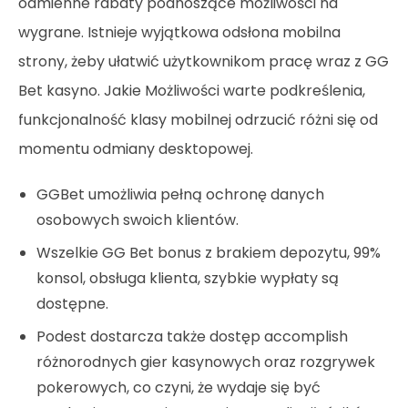
odmienne rabaty podnoszące możliwości na
wygrane. Istnieje wyjątkowa odsłona mobilna
strony, żeby ułatwić użytkownikom pracę wraz z GG
Bet kasyno. Jakie Możliwości warte podkreślenia,
funkcjonalność klasy mobilnej odrzucić różni się od
momentu odmiany desktopowej.
GGBet umożliwia pełną ochronę danych
osobowych swoich klientów.
Wszelkie GG Bet bonus z brakiem depozytu, 99%
konsol, obsługa klienta, szybkie wypłaty są
dostępne.
Podest dostarcza także dostęp accomplish
różnorodnych gier kasynowych oraz rozgrywek
pokerowych, co czyni, że wydaje się być