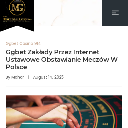
Ggbet Casino 914
Ggbet Zakłady Przez Internet
Ustawowe Obstawianie Meczów W
Polsce
By
Mahar
August 14, 2025