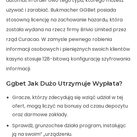
automat in order owo tego typu, którego możesz
używać i zarabiać. Bukmacher GGBet posiada
stosowną licencję na zachowanie hazardu, która
została wydana na rzecz firmy Brivio Limited przez
rząd Curacao. W zamysle pewnego robienia
informacji osobowych i pieniężnych swoich klientów
kasyno stosuje 128-bitową konfigurację szyfrowania
informacji.
Ggbet Jak Dużo Utrzymuje Wypłata?
Gracze, którzy zdecydują się wziąć udział w tej
ofert, mogą liczyć na bonusy od czasu depozytu
oraz darmowe zakłady.
Sprawdź, grunzochse działa program, instalując
ją na swoim” „urządzeniu.