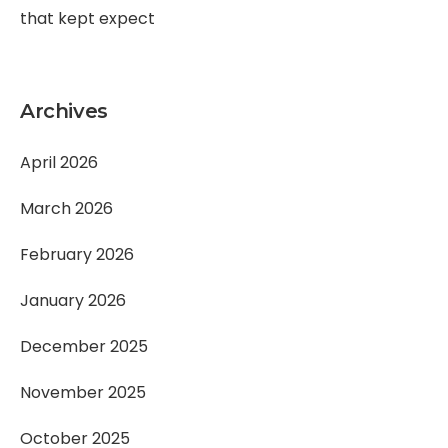
that kept expect
Archives
April 2026
March 2026
February 2026
January 2026
December 2025
November 2025
October 2025