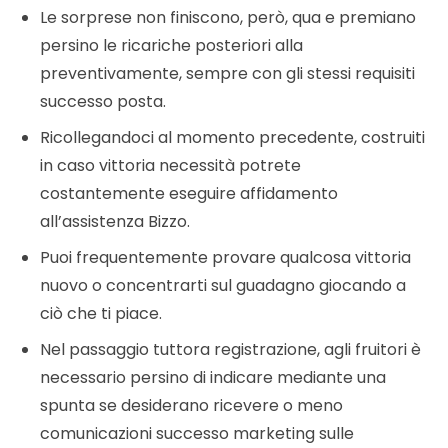
Le sorprese non finiscono, però, qua e premiano
persino le ricariche posteriori alla
preventivamente, sempre con gli stessi requisiti
successo posta.
Ricollegandoci al momento precedente, costruiti
in caso vittoria necessità potrete
costantemente eseguire affidamento
all’assistenza Bizzo.
Puoi frequentemente provare qualcosa vittoria
nuovo o concentrarti sul guadagno giocando a
ciò che ti piace.
Nel passaggio tuttora registrazione, agli fruitori è
necessario persino di indicare mediante una
spunta se desiderano ricevere o meno
comunicazioni successo marketing sulle