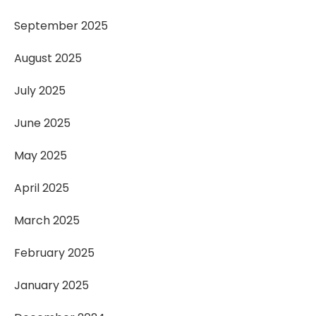
September 2025
August 2025
July 2025
June 2025
May 2025
April 2025
March 2025
February 2025
January 2025