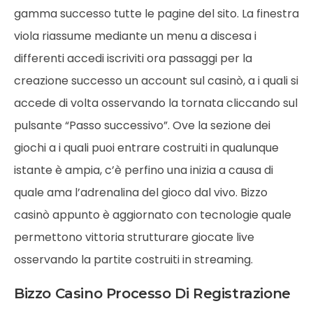
gamma successo tutte le pagine del sito. La finestra
viola riassume mediante un menu a discesa i
differenti
accedi iscriviti ora
passaggi per la
creazione successo un account sul casinò, a i quali si
accede di volta osservando la tornata cliccando sul
pulsante “Passo successivo”. Ove la sezione dei
giochi a i quali puoi entrare costruiti in qualunque
istante è ampia, c’è perfino una inizia a causa di
quale ama l’adrenalina del gioco dal vivo. Bizzo
casinò appunto è aggiornato con tecnologie quale
permettono vittoria strutturare giocate live
osservando la partite costruiti in streaming.
Bizzo Casino Processo Di Registrazione