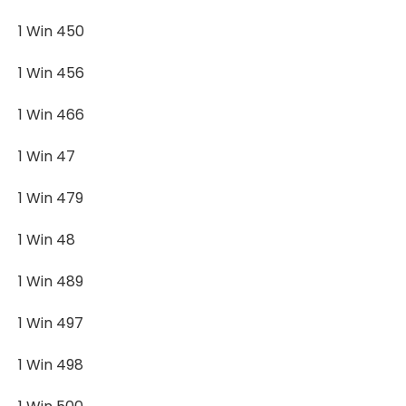
1 Win 450
1 Win 456
1 Win 466
1 Win 47
1 Win 479
1 Win 48
1 Win 489
1 Win 497
1 Win 498