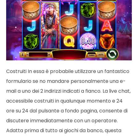
Costruiti In essa è probabile utilizzare un fantastico
formulario se no mandare personalmente una e-
mail a uno dei 2 indirizzi indicati a fianco. La live chat,
accessibile costruiti in qualunque momento e 24
ore su 24 dal pulsante a fondo pagina, consente di
discutere immediatamente con un operatore.
Adatta prima di tutto ai giochi da banco, questa