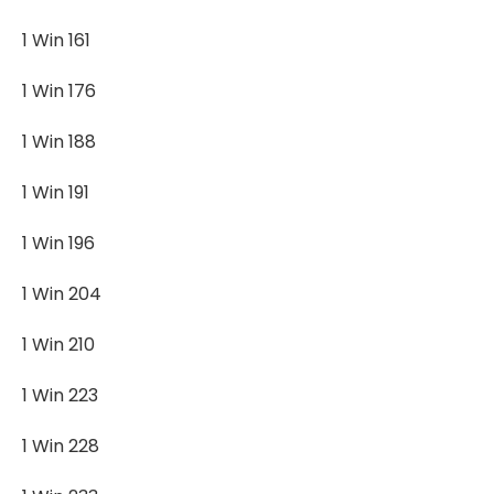
1 Win 161
1 Win 176
1 Win 188
1 Win 191
1 Win 196
1 Win 204
1 Win 210
1 Win 223
1 Win 228