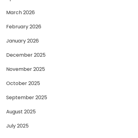
March 2026
February 2026
January 2026
December 2025
November 2025
October 2025
September 2025
August 2025
July 2025