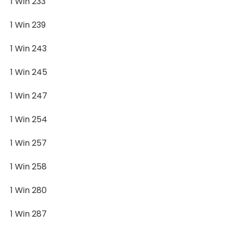
1 Win 233
1 Win 239
1 Win 243
1 Win 245
1 Win 247
1 Win 254
1 Win 257
1 Win 258
1 Win 280
1 Win 287