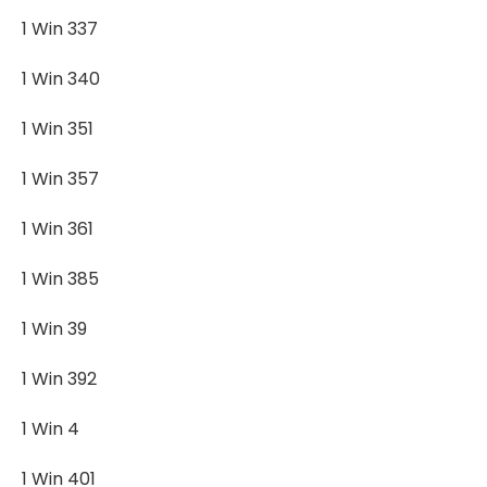
1 Win 337
1 Win 340
1 Win 351
1 Win 357
1 Win 361
1 Win 385
1 Win 39
1 Win 392
1 Win 4
1 Win 401