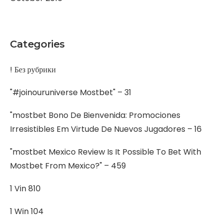
Categories
! Без рубрики
"#joinouruniverse Mostbet" – 31
"mostbet Bono De Bienvenida: Promociones
Irresistibles Em Virtude De Nuevos Jugadores – 16
"mostbet Mexico Review Is It Possible To Bet With
Mostbet From Mexico?" – 459
1 Vin 810
1 Win 104