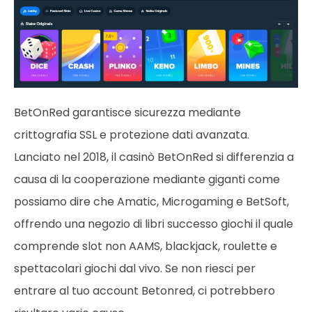
BetOnRed garantisce sicurezza mediante
crittografia SSL e protezione dati avanzata.
Lanciato nel 2018, il casinò BetOnRed si differenzia a
causa di la cooperazione mediante giganti come
possiamo dire che Amatic, Microgaming e BetSoft,
offrendo una negozio di libri successo giochi il quale
comprende slot non AAMS, blackjack, roulette e
spettacolari giochi dal vivo. Se non riesci per
entrare al tuo account Betonred, ci potrebbero