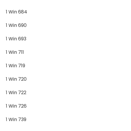
1 Win 684
1 Win 690
1 Win 693
1 Win 711
1 Win 719
1 Win 720
1 Win 722
1 Win 726
1 Win 739