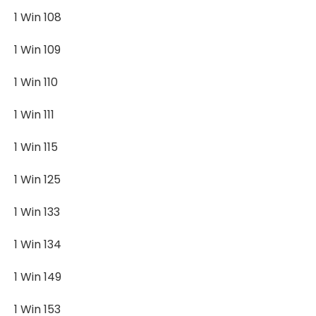
1 Win 108
1 Win 109
1 Win 110
1 Win 111
1 Win 115
1 Win 125
1 Win 133
1 Win 134
1 Win 149
1 Win 153