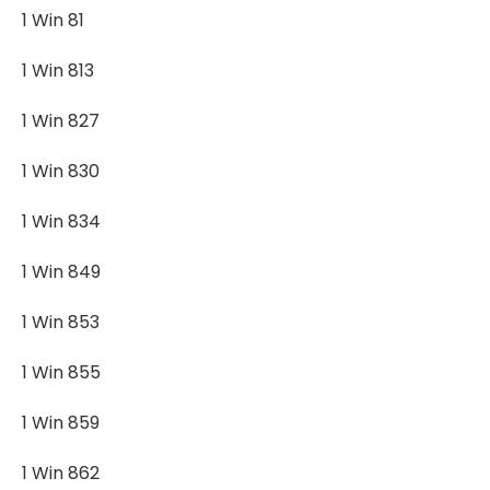
1 Win 81
1 Win 813
1 Win 827
1 Win 830
1 Win 834
1 Win 849
1 Win 853
1 Win 855
1 Win 859
1 Win 862