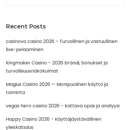
Recent Posts
casinova casino 2026 – Turvallinen ja vastuullinen
live-pelaaminen
Kingmaker Casino – 2026 brändi, bonukset ja
turvallisuusnäkökulmat
Magius Casino 2026 — Monipuolinen käyttö ja
toiminta
vegas hero casino 2026 – kattava opas ja analyysi
Happy Casino 2026 – Käyttäjäystävällinen
yleiskatsaus