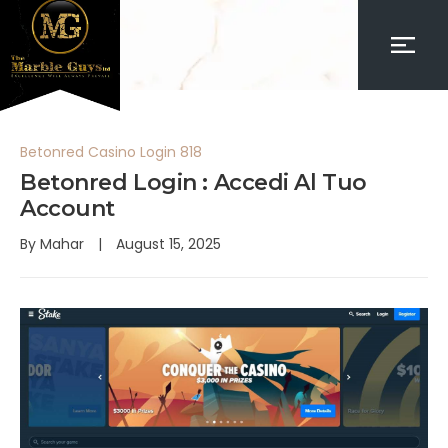
Betonred Casino Login 818
Betonred Login : Accedi Al Tuo
Account
By
Mahar
August 15, 2025