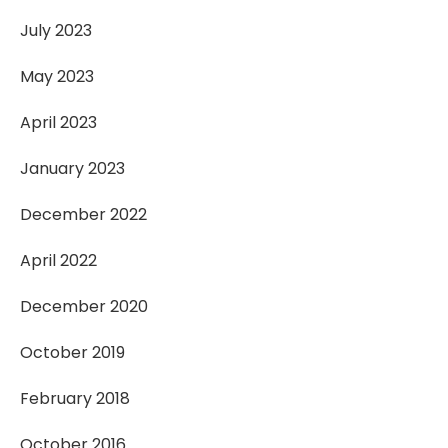
July 2023
May 2023
April 2023
January 2023
December 2022
April 2022
December 2020
October 2019
February 2018
October 2016