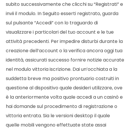
subito successivamente che clicchi su “Registrati” e
invii il modulo. In Seguito esserti registrato, guarda
sul pulsante “Accedi” con lo traguardo di
visualizzare i particolari del tuo account e le tue
attività precedenti. Per impedire disturbi durante la
creazione dell’account o la verifica ancora oggi tua
identità, assicurati successo fornire notizie accurate
nel modulo vittoria iscrizione. Dai un’occhiata a la
suddetta breve ma positivo prontuario costruiti in
questione al dispositivo quale desideri utilizzare, ove
è la anteriormente volta quale accedi a un casinò e
hai domande sul procedimento di registrazione o
vittoria entrata. Sia le versioni desktop il quale
quelle mobili vengono effettuate state assai