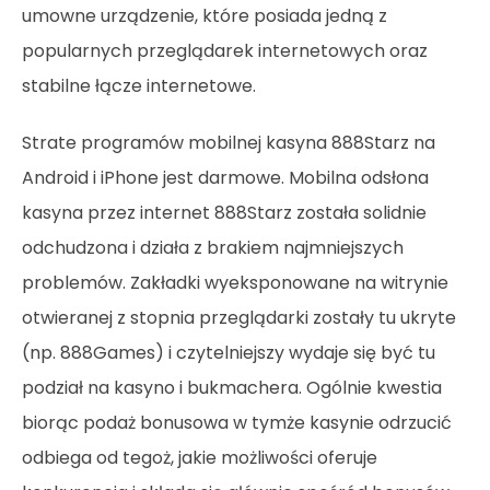
umowne urządzenie, które posiada jedną z
popularnych przeglądarek internetowych oraz
stabilne łącze internetowe.
Strate programów mobilnej kasyna 888Starz na
Android i iPhone jest darmowe. Mobilna odsłona
kasyna przez internet 888Starz została solidnie
odchudzona i działa z brakiem najmniejszych
problemów. Zakładki wyeksponowane na witrynie
otwieranej z stopnia przeglądarki zostały tu ukryte
(np. 888Games) i czytelniejszy wydaje się być tu
podział na kasyno i bukmachera. Ogólnie kwestia
biorąc podaż bonusowa w tymże kasynie odrzucić
odbiega od tegoż, jakie możliwości oferuje