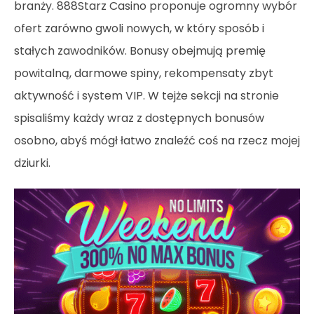
branży. 888Starz Casino proponuje ogromny wybór
ofert zarówno gwoli nowych, w który sposób i
stałych zawodników. Bonusy obejmują premię
powitalną, darmowe spiny, rekompensaty zbyt
aktywność i system VIP. W tejże sekcji na stronie
spisaliśmy każdy wraz z dostępnych bonusów
osobno, abyś mógł łatwo znaleźć coś na rzecz mojej
dziurki.