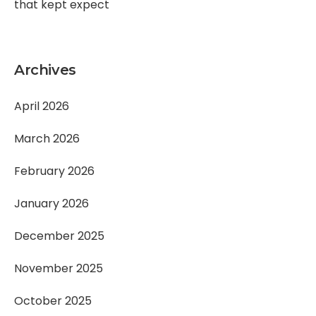
that kept expect
Archives
April 2026
March 2026
February 2026
January 2026
December 2025
November 2025
October 2025