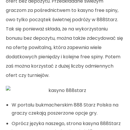
ofert bez depozytu. Przedkładane świeżym
graczom za pośrednictwem to kasyno free spiny,
owo tylko początek świetnej podróży w 888Starz.
Tak się ponieważ składa, że na wykorzystaniu
bonusu bez depozytu, można także zdecydować się
na ofertę powitalną, która zapewnia wiele
dodatkowych pieniędzy i kolejne free spiny. Potem
zaś można korzystać z dużej liczby odmiennych
ofert czy turniejów.
W portalu bukmacherskim 888 Starz Polska na
graczy czekają poszerzone opcje gry.
Oprócz języka naszego, strona kasyna 888Starz