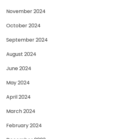
November 2024
October 2024
September 2024
August 2024
June 2024
May 2024
April 2024
March 2024
February 2024