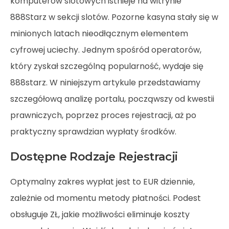
komputerów slotowych istnieje na witrynie
888Starz w sekcji slotów. Pozorne kasyna stały się w
minionych latach nieodłącznym elementem
cyfrowej uciechy. Jednym spośród operatorów,
który zyskał szczególną popularność, wydaje się
888starz. W niniejszym artykule przedstawiamy
szczegółową analizę portalu, począwszy od kwestii
prawniczych, poprzez proces rejestracji, aż po
praktyczny sprawdzian wypłaty środków.
Dostępne Rodzaje Rejestracji
Optymalny zakres wypłat jest to EUR dziennie,
zależnie od momentu metody płatności. Podest
obsługuje ZŁ, jakie możliwości eliminuje koszty