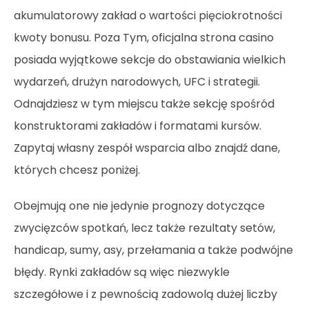
akumulatorowy zakład o wartości pięciokrotności
kwoty bonusu. Poza Tym, oficjalna strona casino
posiada wyjątkowe sekcje do obstawiania wielkich
wydarzeń, drużyn narodowych, UFC i strategii.
Odnajdziesz w tym miejscu także sekcję spośród
konstruktorami zakładów i formatami kursów.
Zapytaj własny zespół wsparcia albo znajdź dane,
których chcesz poniżej.
Obejmują one nie jedynie prognozy dotyczące
zwycięzców spotkań, lecz także rezultaty setów,
handicap, sumy, asy, przełamania a także podwójne
błędy. Rynki zakładów są więc niezwykle
szczegółowe i z pewnością zadowolą dużej liczby