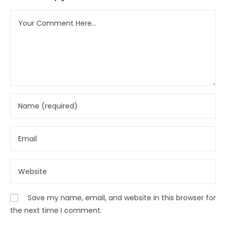
Save my name, email, and website in this browser for
the next time I comment.