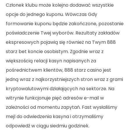
Członek klubu może kolejno dodawać wszystkie
opcje do jednego kuponu. Wówczas Gdy
formowanie kuponu będzie zakończone, pozostanie
poświadczenie Twej wyborów. Rezultaty zakładów
ekspresowych pojawią się również na Twym
888
starz bet
koncie osobistym. Zgodnie wraz z
większością relacji kasyn napisanych za
pośrednictwem klientów, 888 starz casino jest
jedną wraz z najkorzystniejszych stron wraz z grami
kryptowalutowymi działających na sektorze. Na
witrynie funkcjonuje pięć adresów e-mail w
zależności od momentu zapytań. Fast wysłaliśmy
mejl do odwiedzenia kasyna i otrzymaliśmy
odpowiedź w ciągu siedmiu godzinek.