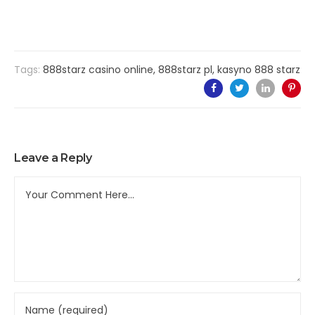
Tags:
888starz casino online
,
888starz pl
,
kasyno 888 starz
Leave a Reply