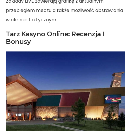
Zakłady LIVE zawierają grafikę z aktualnym
przebiegiem meczu a także możliwość obstawiania
w okresie faktycznym.
Tarz Kasyno Online: Recenzja I
Bonusy