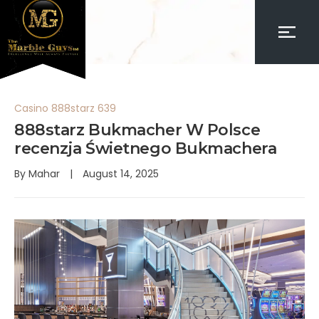
Casino 888starz 639
888starz Bukmacher W Polsce
recenzja Świetnego Bukmachera
By
Mahar
August 14, 2025