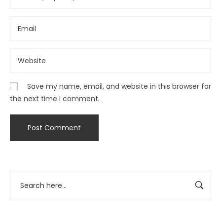
Save my name, email, and website in this browser for
the next time I comment.