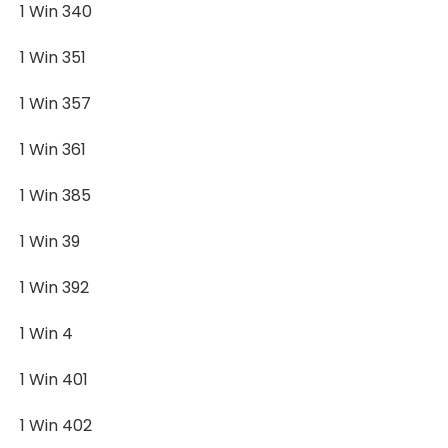
1 Win 340
1 Win 351
1 Win 357
1 Win 361
1 Win 385
1 Win 39
1 Win 392
1 Win 4
1 Win 401
1 Win 402