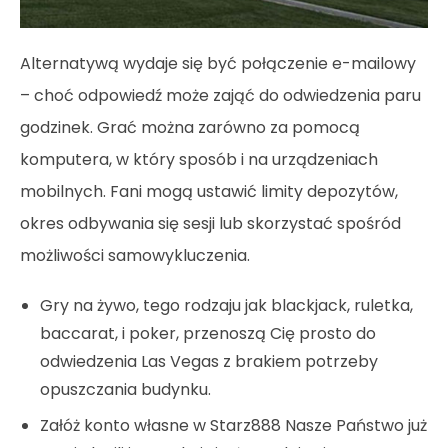
Alternatywą wydaje się być połączenie e-mailowy
– choć odpowiedź może zająć do odwiedzenia paru
godzinek. Grać można zarówno za pomocą
komputera, w który sposób i na urządzeniach
mobilnych. Fani mogą ustawić limity depozytów,
okres odbywania się sesji lub skorzystać spośród
możliwości samowykluczenia.
Gry na żywo, tego rodzaju jak blackjack, ruletka,
baccarat, i poker, przenoszą Cię prosto do
odwiedzenia Las Vegas z brakiem potrzeby
opuszczania budynku.
Załóż konto własne w Starz888 Nasze Państwo już