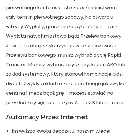
pierwotnego konta osobiste za pośrednictwem
cały termin pierwotnego zabawy. Na otwarciu
witryny Wypłaty, gracz może wybrać jej rodzaj –
Wypłata natychmiastowa bądź Przelew bankowy.
Jeśli potrzebujesz skorzystać wraz z możliwości
Przelewu bankowego, musisz wybrać opcję Rapid
Transfer. Możesz wybrać zwyczajny, kupon AKO lub
zakład systemowy, który stanowi kombinację ludzi
dwóch. Zwykły zakład to zero odrębnego jak zwykła
cena na 1 mecz bądź grę – możesz stawiać na
przykład zwycięstwo drużyny A bądź B lub na remis.
Automaty Przez Internet
Im wyższa kwota depozytu, naszym więcej