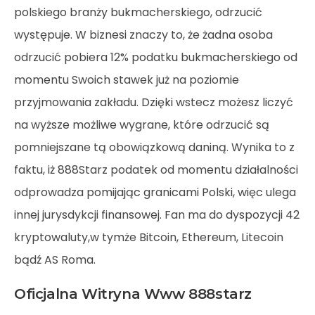
polskiego branży bukmacherskiego, odrzucić
występuje. W biznesi znaczy to, że żadna osoba
odrzucić pobiera 12% podatku bukmacherskiego od
momentu Swoich stawek już na poziomie
przyjmowania zakładu. Dzięki wstecz możesz liczyć
na wyższe możliwe wygrane, które odrzucić są
pomniejszane tą obowiązkową daniną. Wynika to z
faktu, iż 888Starz podatek od momentu działalności
odprowadza pomijając granicami Polski, więc ulega
innej jurysdykcji finansowej. Fan ma do dyspozycji 42
kryptowaluty,w tymże Bitcoin, Ethereum, Litecoin
bądź AS Roma.
Oficjalna Witryna Www 888starz