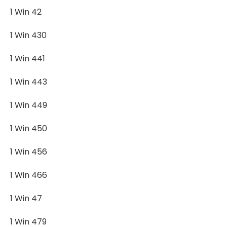
1 Win 42
1 Win 430
1 Win 441
1 Win 443
1 Win 449
1 Win 450
1 Win 456
1 Win 466
1 Win 47
1 Win 479