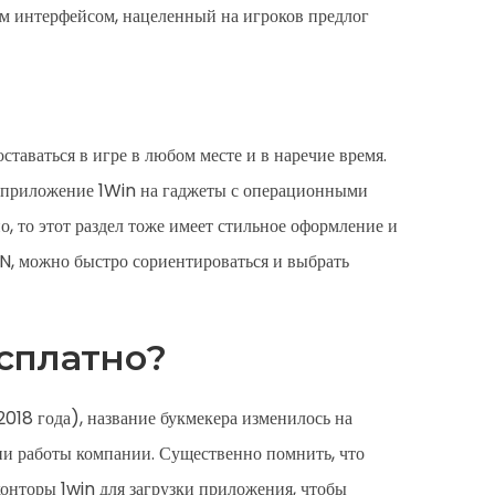
м интерфейсом, нацеленный на игроков предлог
таваться в игре в любом месте и в наречие время.
ть приложение 1Win на гаджеты с операционными
, то этот раздел тоже имеет стильное оформление и
N, можно быстро сориентироваться и выбрать
есплатно?
2018 года), название букмекера изменилось на
ии работы компании. Существенно помнить, что
онторы 1win для загрузки приложения, чтобы