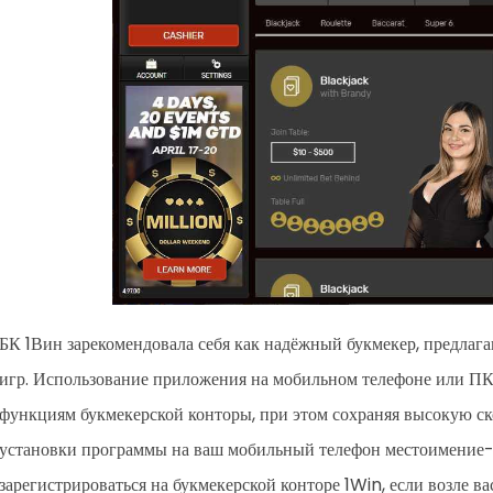
БК 1Вин зарекомендовала себя как надёжный букмекер, предлаг
игр. Использование приложения на мобильном телефоне или ПК
функциям букмекерской конторы, при этом сохраняя высокую ск
установки программы на ваш мобильный телефон местоимение- 
зарегистрироваться на букмекерской конторе 1Win, если возле вас