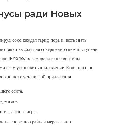
нусы ради Новых
тируя, союз каждая тариф пора и честь знать
где ставки выходят на совершенно свежий ступень
 или iPhone, то вам достаточно войти на
ит вам установить приложение. Если этого не
ве кнопки с установкой приложения.
шего сайта.
держимое.
т и азартные игры.
и на спорт, по крайней мере казино.