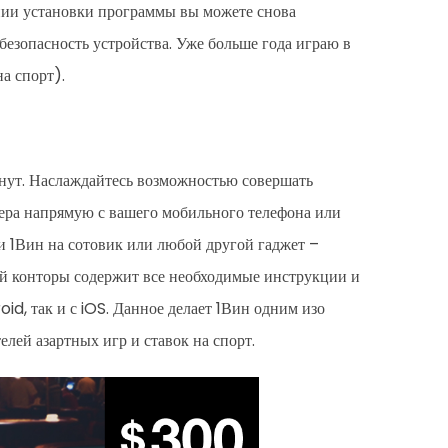
ании установки программы вы можете снова
 безопасность устройства. Уже больше года играю в
на спорт).
инут. Наслаждайтесь возможностью совершать
кера напрямую с вашего мобильного телефона или
и 1Вин на сотовик или любой другой гаджет –
й конторы содержит все необходимые инструкции и
id, так и с iOS. Данное делает 1Вин одним изо
лей азартных игр и ставок на спорт.