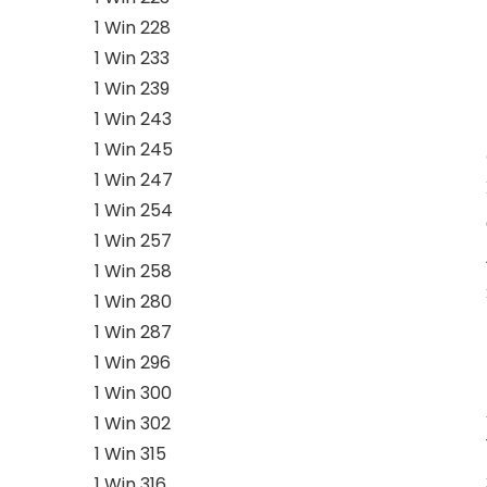
1 Win 228
1 Win 233
1 Win 239
1 Win 243
1 Win 245
1 Win 247
1 Win 254
1 Win 257
1 Win 258
1 Win 280
1 Win 287
1 Win 296
1 Win 300
1 Win 302
1 Win 315
1 Win 316