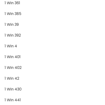
1 Win 361
1 Win 385
1 Win 39
1 Win 392
1 Win 4
1 Win 401
1 Win 402
1 Win 42
1 Win 430
1 Win 441