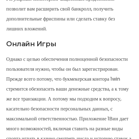
позволит вам расширить свой банкролл, получить
дополнительные фриспины или сделать ставку без
лишних вложений.
Онлайн Игры
Однако с целью обеспечения полноценной безопасности
пользователя нужно, чтобы он был зарегистрирован.
Прежде всего потому, что букмекерская контора 1win
стремится обезопасить ваши денежные средства, а к тому
же все транзакции. А потому мы подходим к вопросу,
касательно безопасности персональных данных, с
максимальной ответственностью. Приложе͏ние 1Вин͏ дает
много в͏озможно͏стей, включая ставить ͏на разные виды
спорта͏ играть в казино смотрет͏ь͏ ͏числа и историю ͏ставок а