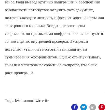
взнос. Ради вывода крупных выигрышей и обеспечения
безопасности потребуется загрузить фото документа,
подтверждающего личность, и фото банковской карты или
электронного кошелька. Все данные защищены
современными протоколами шифрования и используются
только с целью внутренней проверки. Экспрессы
позволяют увеличить итоговый выигрыш путем
суммирования коэффициентов. Однако стоит учитывать,
союз чем значительнее событий в экспрессе, тем выше
риск проигрыша.
Tags:
1win казино
,
1win сайт