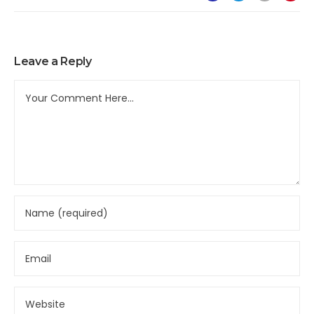
Leave a Reply