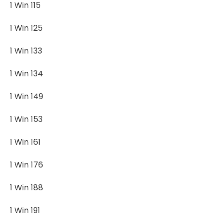
1 Win 115
1 Win 125
1 Win 133
1 Win 134
1 Win 149
1 Win 153
1 Win 161
1 Win 176
1 Win 188
1 Win 191