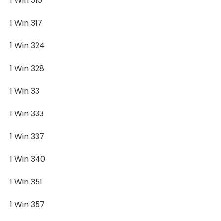
1 Win 316
1 Win 317
1 Win 324
1 Win 328
1 Win 33
1 Win 333
1 Win 337
1 Win 340
1 Win 351
1 Win 357