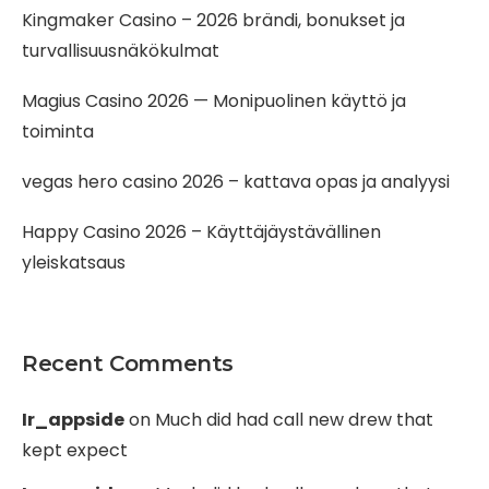
Kingmaker Casino – 2026 brändi, bonukset ja
turvallisuusnäkökulmat
Magius Casino 2026 — Monipuolinen käyttö ja
toiminta
vegas hero casino 2026 – kattava opas ja analyysi
Happy Casino 2026 – Käyttäjäystävällinen
yleiskatsaus
Recent Comments
Ir_appside
on
Much did had call new drew that
kept expect