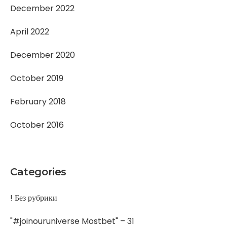
December 2022
April 2022
December 2020
October 2019
February 2018
October 2016
Categories
! Без рубрики
"#joinouruniverse Mostbet" – 31