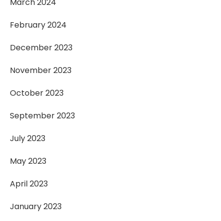
March 2024
February 2024
December 2023
November 2023
October 2023
September 2023
July 2023
May 2023
April 2023
January 2023