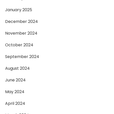
January 2025
December 2024
November 2024
October 2024
September 2024
August 2024
June 2024
May 2024
April 2024