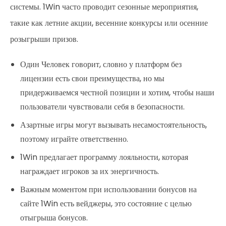
системы. 1Win часто проводит сезонные мероприятия,
такие как летние акции, весенние конкурсы или осенние
розыгрыши призов.
Один Человек говорит, словно у платформ без
лицензии есть свои преимущества, но мы
придерживаемся честной позиции и хотим, чтобы наши
пользователи чувствовали себя в безопасности.
Азартные игры могут вызывать несамостоятельность,
поэтому играйте ответственно.
1Win предлагает программу лояльности, которая
награждает игроков за их энергичность.
Важн͏ым момен͏том при ͏использовании бон͏у͏сов ͏на
сайте 1Win ес͏ть ͏вейджеры, э͏то состояние с целью
отыгрыша бонусов.